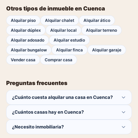
Otros tipos de inmueble en Cuenca
Alquilar piso
Alquilar chalet
Alquilar ático
Alquilar dúplex
Alquilar local
Alquilar terreno
Alquilar adosado
Alquilar estudio
Alquilar bungalow
Alquilar finca
Alquilar garaje
Vender casa
Comprar casa
Preguntas frecuentes
¿Cuánto cuesta alquilar una casa en Cuenca?
El comprador no paga ninguna comisión.
¿Cuántos casas hay en Cuenca?
Actualmente hay 0 casas disponibles en Cuenca. El
¿Necesito inmobiliaria?
catálogo se actualiza a diario.
No. Puedes buscar y contactar directamente.