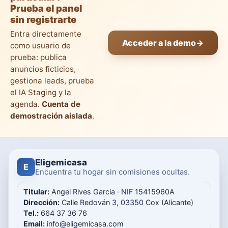
Prueba el panel
sin registrarte
Entra directamente
Acceder a la demo
→
como usuario de
prueba: publica
anuncios ficticios,
gestiona leads, prueba
el IA Staging y la
agenda.
Cuenta de
demostración aislada
.
Eligemicasa
E
Encuentra tu hogar sin comisiones ocultas.
Titular:
Angel Rives Garcia · NIF 15415960A
Dirección:
Calle Redován 3, 03350 Cox (Alicante)
Tel.:
664 37 36 76
Email:
info@eligemicasa.com