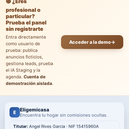
🟡 ¿Eres
profesional o
particular?
Prueba el panel
sin registrarte
Entra directamente
Acceder a la demo
→
como usuario de
prueba: publica
anuncios ficticios,
gestiona leads, prueba
el IA Staging y la
agenda.
Cuenta de
demostración aislada
.
Eligemicasa
E
Encuentra tu hogar sin comisiones ocultas.
Titular:
Angel Rives Garcia · NIF 15415960A