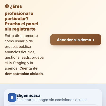
🟡 ¿Eres
profesional o
particular?
Prueba el panel
sin registrarte
Entra directamente
Acceder a la demo
→
como usuario de
prueba: publica
anuncios ficticios,
gestiona leads, prueba
el IA Staging y la
agenda.
Cuenta de
demostración aislada
.
Eligemicasa
E
Encuentra tu hogar sin comisiones ocultas.