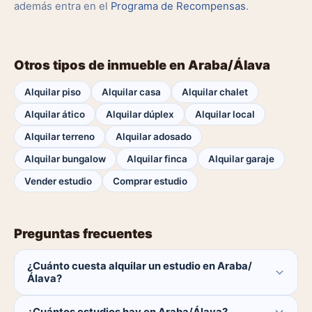
además entra en el
Programa de Recompensas
.
Otros tipos de inmueble en Araba/Álava
Alquilar piso
Alquilar casa
Alquilar chalet
Alquilar ático
Alquilar dúplex
Alquilar local
Alquilar terreno
Alquilar adosado
Alquilar bungalow
Alquilar finca
Alquilar garaje
Vender estudio
Comprar estudio
Preguntas frecuentes
¿Cuánto cuesta alquilar un estudio en Araba/
Álava?
El comprador no paga ninguna comisión.