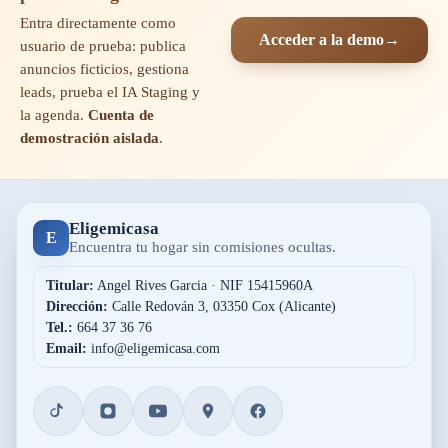
Entra directamente como
Acceder a la demo
→
usuario de prueba: publica
anuncios ficticios, gestiona
leads, prueba el IA Staging y
la agenda.
Cuenta de
demostración aislada
.
Eligemicasa
E
Encuentra tu hogar sin comisiones ocultas.
Titular:
Angel Rives Garcia · NIF 15415960A
Dirección:
Calle Redován 3, 03350 Cox (Alicante)
Tel.:
664 37 36 76
Email:
info@eligemicasa.com