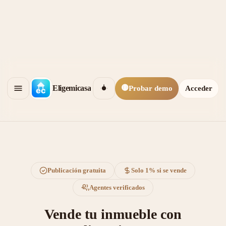
🟡
Eligemicasa
Probar demo
Acceder
Publicación gratuita
Solo 1% si se vende
Agentes verificados
Vende tu inmueble con