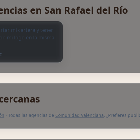
encias en San Rafael del Río
rtar mi cartera y tener
con mi logo en la misma
z
cercanas
lón
· Todas las agencias de
Comunidad Valenciana
. ¿Prefieres publ