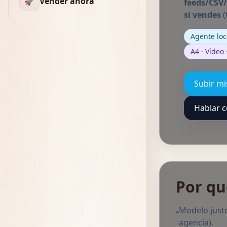
🚀
Vender ahora
feeds/CSV
si vendes
(
Agente loc
A4 · Vídeo
Subir mi
Hablar c
Por qu
Modelo justo
•
agencia).