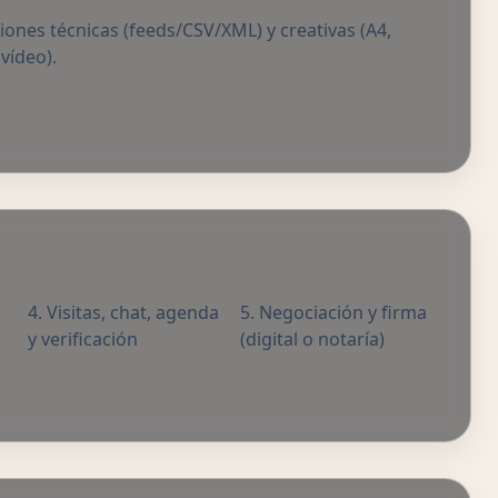
iones técnicas (feeds/CSV/XML) y creativas (A4,
 vídeo).
Visitas, chat, agenda
Negociación y firma
y verificación
(digital o notaría)