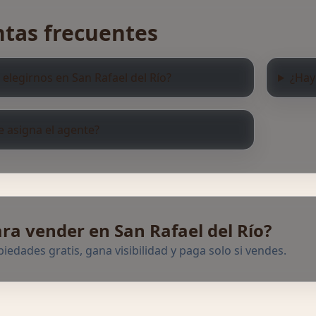
tas frecuentes
 elegirnos en San Rafael del Río?
¿Hay
 asigna el agente?
ara vender en San Rafael del Río?
iedades gratis, gana visibilidad y paga solo si vendes.