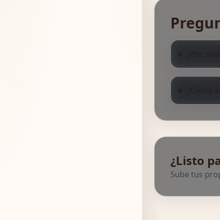
Pregun
¿Por qué
¿Cómo se
¿Listo p
Sube tus prop