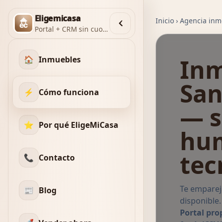
Eligemicasa
Inicio
›
Agencia inmo
Portal + CRM sin cuotas
Inm
🏠
Inmuebles
San
⚡
Cómo funciona
— s
⭐
Por qué EligeMiCasa
hu
tec
📞
Contacto
Te empare
📰
Blog
disponible
Portal pro