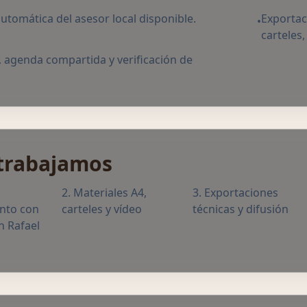
utomática del asesor local disponible.
Exportac
•
carteles,
 agenda compartida y verificación de
trabajamos
Materiales A4,
Exportaciones
nto con
carteles y vídeo
técnicas y difusión
n Rafael