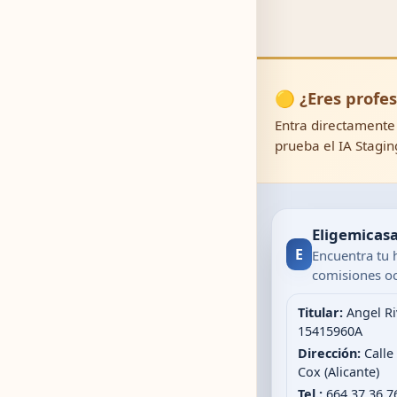
🟡 ¿Eres profes
Entra directamente 
prueba el IA Stagin
Eligemicas
E
Encuentra tu 
comisiones oc
Titular:
Angel Ri
15415960A
Dirección:
Calle
Cox (Alicante)
Tel.:
664 37 36 7