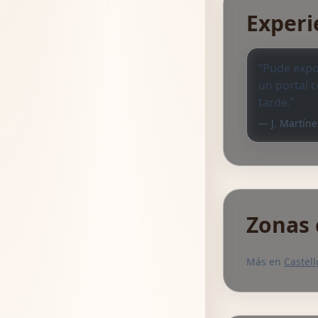
Experi
“Pude expo
un portal 
tarde.”
— J. Martíne
Zonas 
Más en
Castel