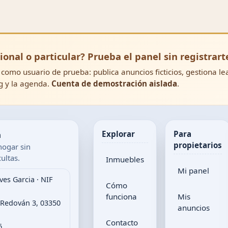
ional o particular? Prueba el panel sin registrart
como usuario de prueba: publica anuncios ficticios, gestiona le
g y la agenda.
Cuenta de demostración aislada
.
a
Explorar
Para
propietarios
hogar sin
ultas.
Inmuebles
Mi panel
ves Garcia · NIF
Cómo
funciona
Mis
 Redován 3, 03350
anuncios
Contacto
6