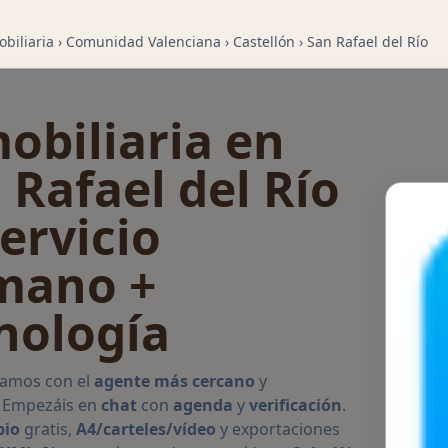
biliaria
›
Comunidad Valenciana
›
Castellón
›
San Rafael del Río
obiliaria en
 Rafael del Río
ervicio
mano +
nología
jamos con el
agente más cercano
y
. Empezáis en
chat
con
agenda
y
verificación
.
pio
gratis,
A4/carteles/vídeo
y exportaciones