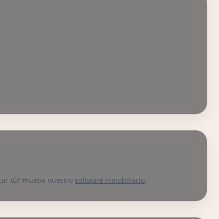
icar tú? Prueba nuestro
software inmobiliario
.