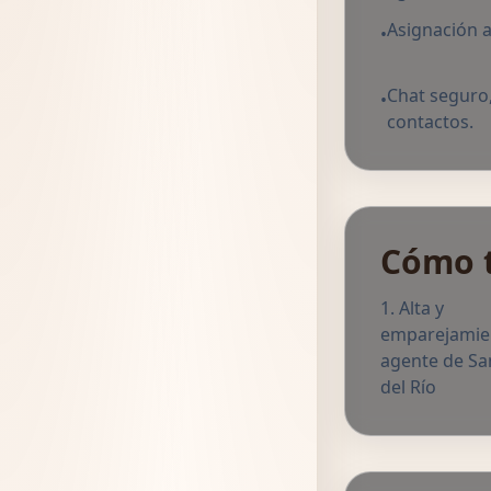
Asignación a
•
Chat seguro,
•
contactos.
Cómo 
Alta y
emparejamie
agente de Sa
del Río