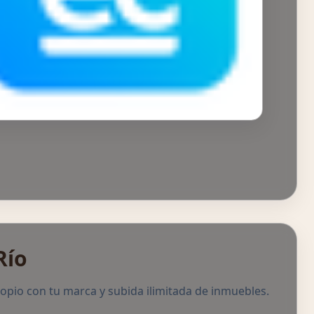
Río
ropio con tu marca y subida ilimitada de inmuebles.