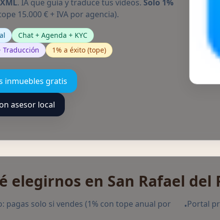
/XML
. IA que guía y traduce tus vídeos.
Solo 1%
tope 15.000 € + IVA por agencia).
al
Chat + Agenda + KYC
 · Traducción
1% a éxito (tope)
s inmuebles gratis
on asesor local
é elegirnos en San Rafael del 
: pagas solo si vendes (1% con tope anual por
Portal p
•