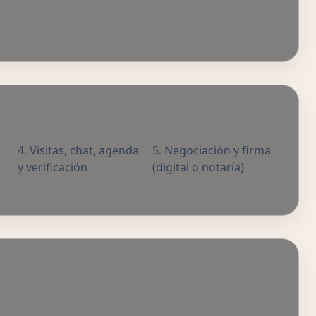
.
Visitas, chat, agenda
Negociación y firma
y verificación
(digital o notaría)