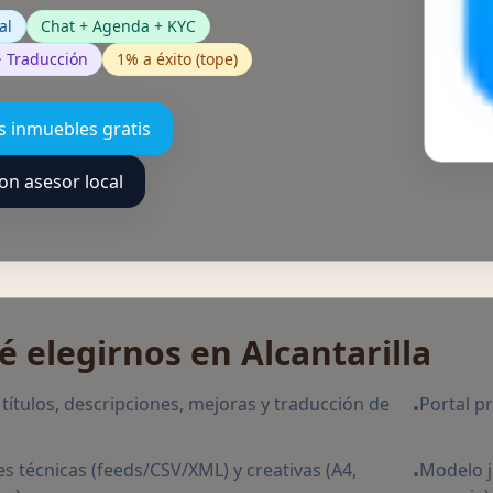
al
Chat + Agenda + KYC
 · Traducción
1% a éxito (tope)
s inmuebles gratis
on asesor local
é elegirnos en Alcantarilla
: títulos, descripciones, mejoras y traducción de
Portal p
•
s técnicas (feeds/CSV/XML) y creativas (A4,
Modelo j
•