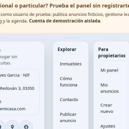
ional o particular? Prueba el panel sin registrart
como usuario de prueba: publica anuncios ficticios, gestiona le
g y la agenda.
Cuenta de demostración aislada
.
a
Explorar
Para
propietarios
hogar sin
ultas.
Inmuebles
Mi panel
ves Garcia · NIF
Cómo
funciona
Mis
 Redován 3, 03350
anuncios
Contacto
6
Crear
gemicasa.com
nuevo
Publicar
anuncio
Ajustes