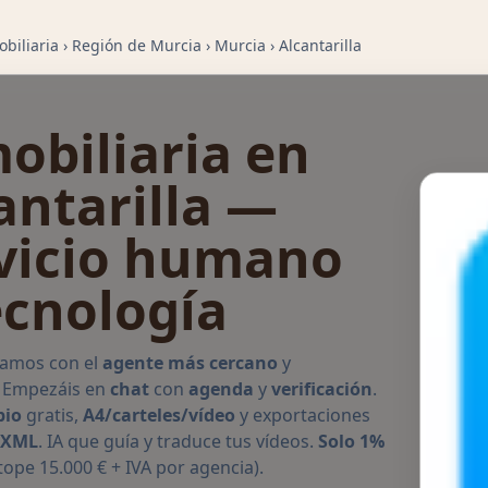
biliaria
›
Región de Murcia
›
Murcia
›
Alcantarilla
obiliaria en
antarilla —
vicio humano
ecnología
jamos con el
agente más cercano
y
. Empezáis en
chat
con
agenda
y
verificación
.
pio
gratis,
A4/carteles/vídeo
y exportaciones
/XML
. IA que guía y traduce tus vídeos.
Solo 1%
tope 15.000 € + IVA por agencia).