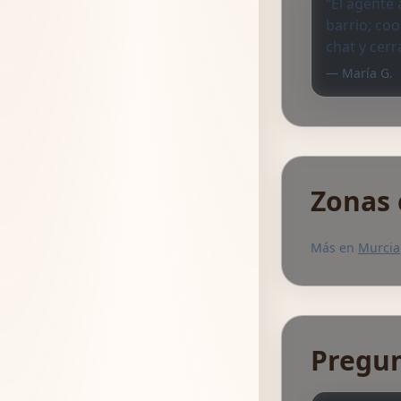
“El agente
barrio; co
chat y cerr
— María G.
Zonas 
Más en
Murcia
Pregun