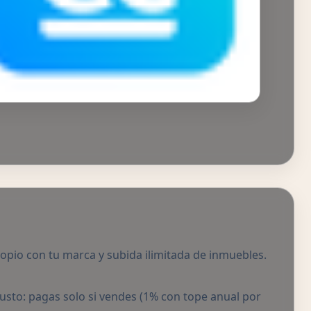
ropio con tu marca y subida ilimitada de inmuebles.
usto: pagas solo si vendes (1% con tope anual por