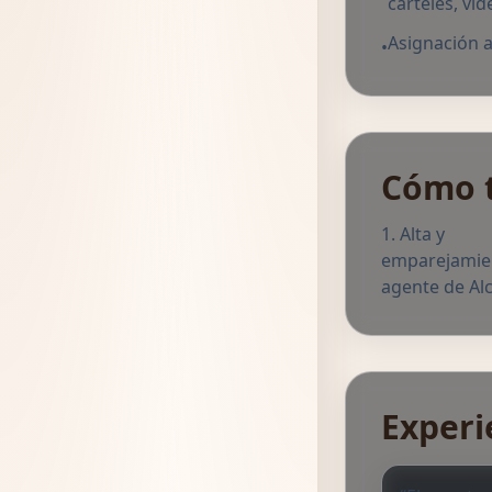
carteles, víd
Asignación a
•
Cómo 
Alta y
emparejamie
agente de Alc
Experi