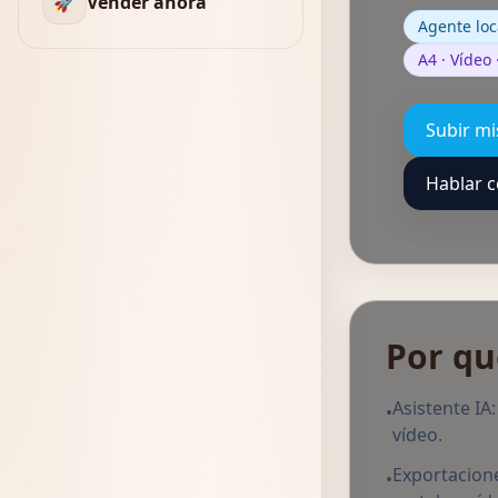
🚀
Vender ahora
Agente loc
A4 · Vídeo
Subir mi
Hablar c
Por qu
Asistente IA
•
vídeo.
Exportacione
•