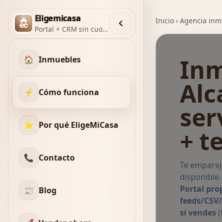
Eligemicasa
Inicio
›
Agencia inmo
Portal + CRM sin cuotas
Inm
🏠
Inmuebles
Alc
⚡
Cómo funciona
ser
⭐
Por qué EligeMiCasa
+ t
📞
Contacto
Te empare
disponible
Portal pro
📰
Blog
feeds/CSV
si vendes
(