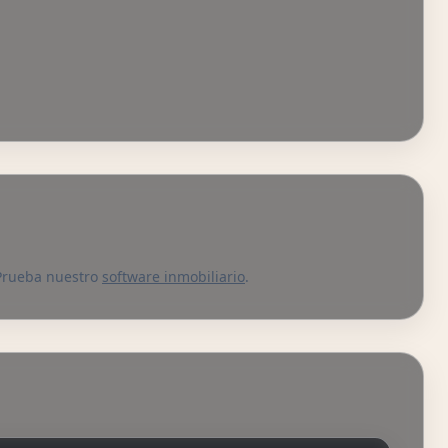
? Prueba nuestro
software inmobiliario
.