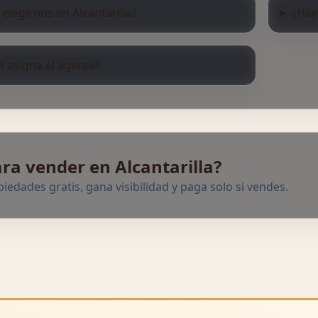
elegirnos en Alcantarilla?
¿Hay
 asigna el agente?
ara vender en Alcantarilla?
iedades gratis, gana visibilidad y paga solo si vendes.