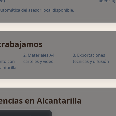
eo).
agencia)
utomática del asesor local disponible.
trabajamos
Materiales A4,
Exportaciones
nto con
carteles y vídeo
técnicas y difusión
antarilla
encias en Alcantarilla