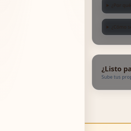
¿Por qué 
¿Cómo se
¿Listo p
Sube tus prop