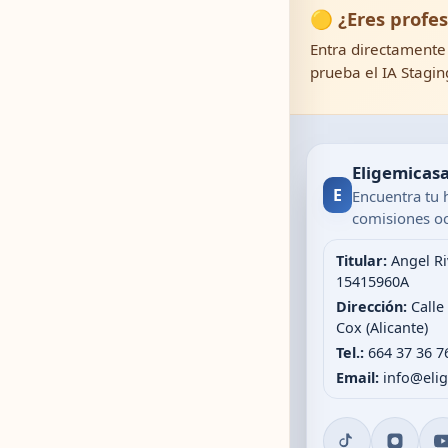
🟡 ¿Eres profes
Entra directamente 
prueba el IA Stagin
Eligemicas
E
Encuentra tu 
comisiones oc
Titular:
Angel Ri
15415960A
Dirección:
Calle
Cox (Alicante)
Tel.:
664 37 36 7
Email:
info@eli