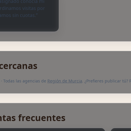
 asignado conocía mi
ordinamos visitas por
amos sin cuotas.”
cercanas
· Todas las agencias de
Región de Murcia
. ¿Prefieres publicar tú
tas frecuentes