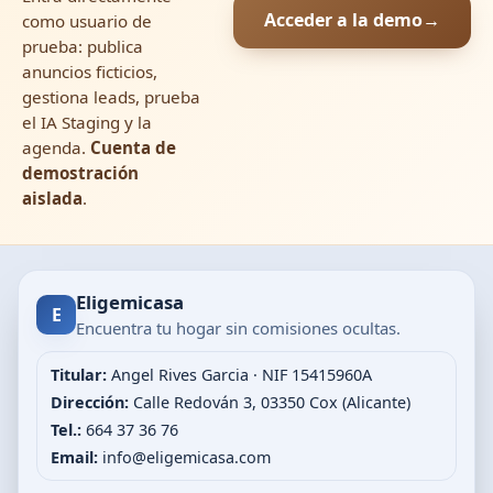
Acceder a la demo
→
como usuario de
prueba: publica
anuncios ficticios,
gestiona leads, prueba
el IA Staging y la
agenda.
Cuenta de
demostración
aislada
.
Eligemicasa
E
Encuentra tu hogar sin comisiones ocultas.
Titular:
Angel Rives Garcia · NIF 15415960A
Dirección:
Calle Redován 3, 03350 Cox (Alicante)
Tel.:
664 37 36 76
Email:
info@eligemicasa.com