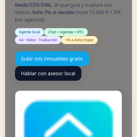
feeds/CSV/XML
. IA que guía y traduce tus
vídeos.
Solo 1% si vendes
(tope 15.000 € + IVA
por agencia).
Agente local
Chat + Agenda + KYC
A4 · Vídeo · Traducción
1% a éxito (tope)
Subir mis inmuebles gratis
Hablar con asesor local