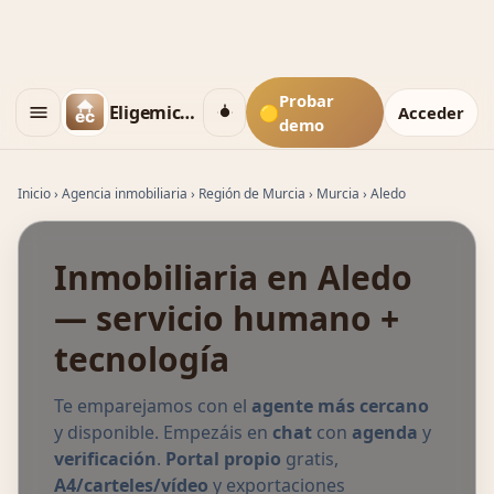
Probar
Eligemicasa
🟡
Acceder
demo
Inicio
›
Agencia inmobiliaria
›
Región de Murcia
›
Murcia
›
Aledo
Inmobiliaria en Aledo
— servicio humano +
tecnología
Te emparejamos con el
agente más cercano
y disponible. Empezáis en
chat
con
agenda
y
verificación
.
Portal propio
gratis,
A4/carteles/vídeo
y exportaciones