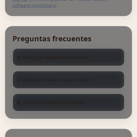
software inmobiliario
.
Preguntas frecuentes
¿Por qué elegirnos en Aledo?
¿Hay permanencias o cuotas?
¿Cómo se asigna el agente?