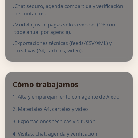
Chat seguro, agenda compartida y verificación
•
de contactos.
Modelo justo: pagas solo si vendes (1% con
•
tope anual por agencia).
Exportaciones técnicas (feeds/CSV/XML) y
•
creativas (A4, carteles, vídeo).
Cómo trabajamos
Alta y emparejamiento con agente de Aledo
Materiales A4, carteles y vídeo
Exportaciones técnicas y difusión
Visitas, chat, agenda y verificación