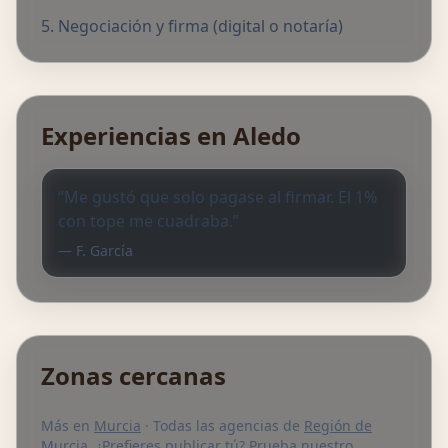
Negociación y firma (digital o notaría)
Experiencias en Aledo
“Me gustó que solo pagase al firmar. El 1%
con tope me cuadraba.”
— F. García
Zonas cercanas
Más en
Murcia
· Todas las agencias de
Región de
Murcia
. ¿Prefieres publicar tú? Prueba nuestro