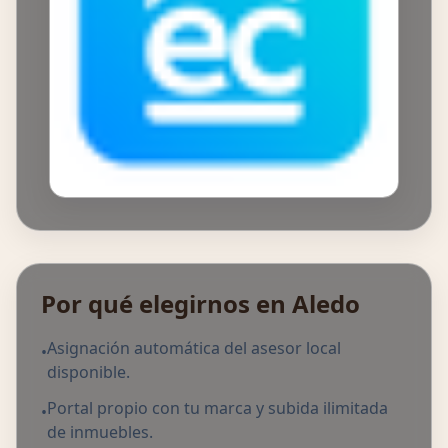
Por qué elegirnos en Aledo
Asignación automática del asesor local
•
disponible.
Portal propio con tu marca y subida ilimitada
•
de inmuebles.