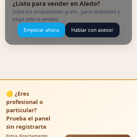
¿Listo para vender en Aledo?
Sube tus propiedades gratis, gana visibilidad y
paga solo si vendes.
Empezar ahora
Hablar con asesor
🟡 ¿Eres
profesional o
particular?
Prueba el panel
sin registrarte
Entra directamente