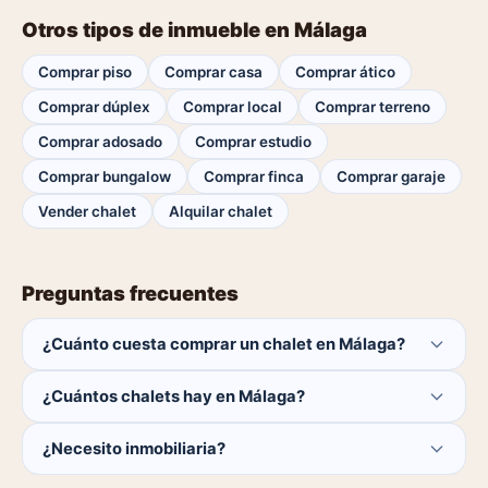
Otros tipos de inmueble en Málaga
Comprar piso
Comprar casa
Comprar ático
Comprar dúplex
Comprar local
Comprar terreno
Comprar adosado
Comprar estudio
Comprar bungalow
Comprar finca
Comprar garaje
Vender chalet
Alquilar chalet
Preguntas frecuentes
¿Cuánto cuesta comprar un chalet en Málaga?
El comprador no paga ninguna comisión.
¿Cuántos chalets hay en Málaga?
Actualmente hay 0 chalets disponibles en Málaga. El
¿Necesito inmobiliaria?
catálogo se actualiza a diario.
No. Puedes buscar y contactar directamente.