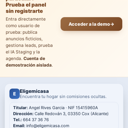
Prueba el panel
sin registrarte
Entra directamente
Acceder a la demo
→
como usuario de
prueba: publica
anuncios ficticios,
gestiona leads, prueba
el IA Staging y la
agenda.
Cuenta de
demostración aislada
.
Eligemicasa
E
Encuentra tu hogar sin comisiones ocultas.
Titular:
Angel Rives Garcia · NIF 15415960A
Dirección:
Calle Redován 3, 03350 Cox (Alicante)
Tel.:
664 37 36 76
Email:
info@eligemicasa.com