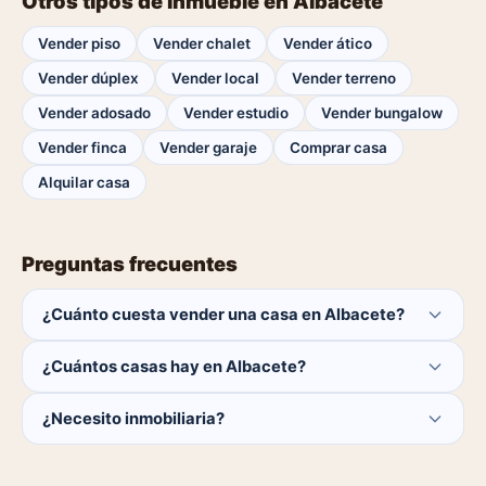
Otros tipos de inmueble en Albacete
Vender piso
Vender chalet
Vender ático
Vender dúplex
Vender local
Vender terreno
Vender adosado
Vender estudio
Vender bungalow
Vender finca
Vender garaje
Comprar casa
Alquilar casa
Preguntas frecuentes
¿Cuánto cuesta vender una casa en Albacete?
Publicar es gratis. Solo pagas el 1% del precio si se
¿Cuántos casas hay en Albacete?
cierra la venta.
Actualmente hay 0 casas disponibles en Albacete. El
¿Necesito inmobiliaria?
catálogo se actualiza a diario.
No. Puedes publicar tú mismo con herramientas
profesionales gratuitas o dejar que un agente local se