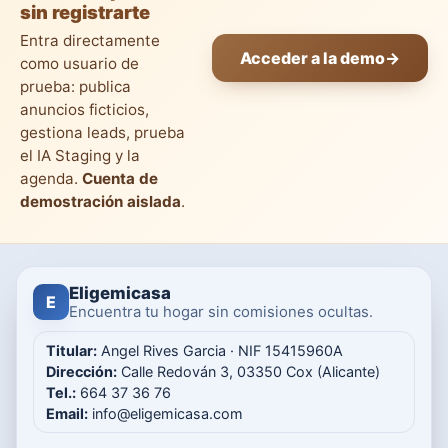
sin registrarte
Entra directamente
Acceder a la demo
→
como usuario de
prueba: publica
anuncios ficticios,
gestiona leads, prueba
el IA Staging y la
agenda.
Cuenta de
demostración aislada
.
Eligemicasa
E
Encuentra tu hogar sin comisiones ocultas.
Titular:
Angel Rives Garcia · NIF 15415960A
Dirección:
Calle Redován 3, 03350 Cox (Alicante)
Tel.:
664 37 36 76
Email:
info@eligemicasa.com