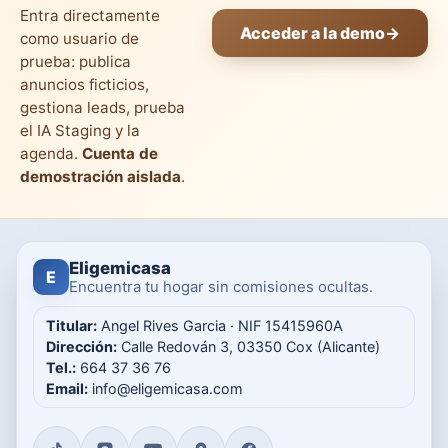
Entra directamente
Acceder a la demo
→
como usuario de
prueba: publica
anuncios ficticios,
gestiona leads, prueba
el IA Staging y la
agenda.
Cuenta de
demostración aislada
.
Eligemicasa
E
Encuentra tu hogar sin comisiones ocultas.
Titular:
Angel Rives Garcia · NIF 15415960A
Dirección:
Calle Redován 3, 03350 Cox (Alicante)
Tel.:
664 37 36 76
Email:
info@eligemicasa.com