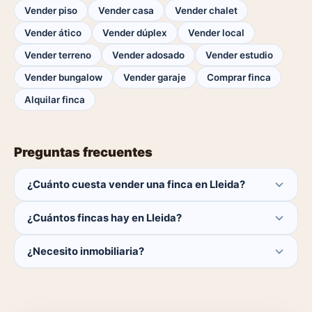
Vender piso
Vender casa
Vender chalet
Vender ático
Vender dúplex
Vender local
Vender terreno
Vender adosado
Vender estudio
Vender bungalow
Vender garaje
Comprar finca
Alquilar finca
Preguntas frecuentes
¿Cuánto cuesta vender una finca en Lleida?
Publicar es gratis. Solo pagas el 1% del precio si se
¿Cuántos fincas hay en Lleida?
cierra la venta.
Actualmente hay 0 fincas disponibles en Lleida. El
¿Necesito inmobiliaria?
catálogo se actualiza a diario.
No. Puedes publicar tú mismo con herramientas
profesionales gratuitas o dejar que un agente local se
encargue.