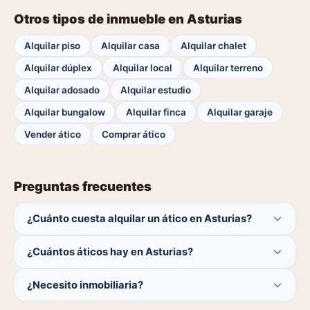
Otros tipos de inmueble en Asturias
Alquilar piso
Alquilar casa
Alquilar chalet
Alquilar dúplex
Alquilar local
Alquilar terreno
Alquilar adosado
Alquilar estudio
Alquilar bungalow
Alquilar finca
Alquilar garaje
Vender ático
Comprar ático
Preguntas frecuentes
¿Cuánto cuesta alquilar un ático en Asturias?
El comprador no paga ninguna comisión.
¿Cuántos áticos hay en Asturias?
Actualmente hay 0 áticos disponibles en Asturias. El
¿Necesito inmobiliaria?
catálogo se actualiza a diario.
No. Puedes buscar y contactar directamente.