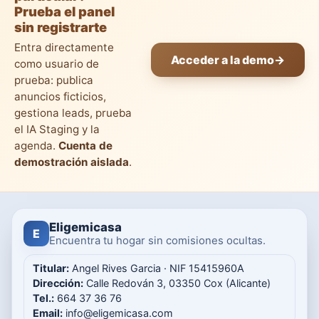
Prueba el panel
sin registrarte
Entra directamente
Acceder a la demo
→
como usuario de
prueba: publica
anuncios ficticios,
gestiona leads, prueba
el IA Staging y la
agenda.
Cuenta de
demostración aislada
.
Eligemicasa
E
Encuentra tu hogar sin comisiones ocultas.
Titular:
Angel Rives Garcia · NIF 15415960A
Dirección:
Calle Redován 3, 03350 Cox (Alicante)
Tel.:
664 37 36 76
Email:
info@eligemicasa.com