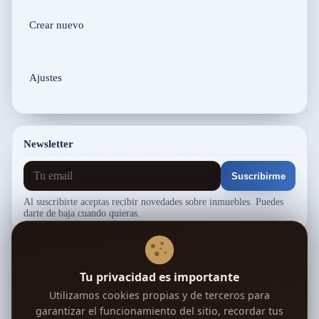
Crear nuevo
Ajustes
Newsletter
Suscribirme
Al suscribirte aceptas recibir novedades sobre inmuebles. Puedes
darte de baja cuando quieras.
Tu confianza, nuestra prioridad
Tu privacidad es importante
Verificada
Google
Segura
RGPD
Utilizamos cookies propias y de terceros para
Deja tu opinión en Trustpilot →
garantizar el funcionamiento del sitio, recordar tus