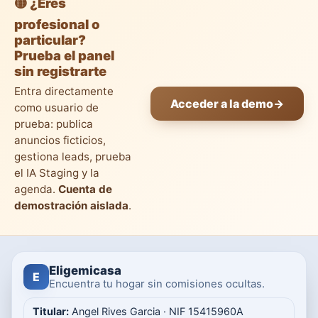
🟡 ¿Eres
profesional o
particular?
Prueba el panel
sin registrarte
Entra directamente
Acceder a la demo
→
como usuario de
prueba: publica
anuncios ficticios,
gestiona leads, prueba
el IA Staging y la
agenda.
Cuenta de
demostración aislada
.
Eligemicasa
E
Encuentra tu hogar sin comisiones ocultas.
Titular:
Angel Rives Garcia · NIF 15415960A