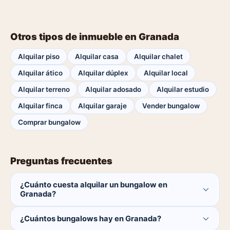
Otros tipos de inmueble en Granada
Alquilar piso
Alquilar casa
Alquilar chalet
Alquilar ático
Alquilar dúplex
Alquilar local
Alquilar terreno
Alquilar adosado
Alquilar estudio
Alquilar finca
Alquilar garaje
Vender bungalow
Comprar bungalow
Preguntas frecuentes
¿Cuánto cuesta alquilar un bungalow en
Granada?
El comprador no paga ninguna comisión.
¿Cuántos bungalows hay en Granada?