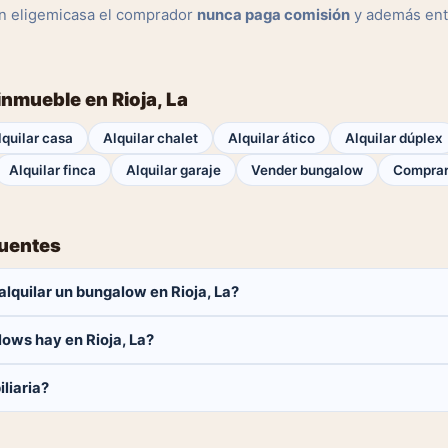
n eligemicasa el comprador
nunca paga comisión
y además ent
inmueble en Rioja, La
lquilar casa
Alquilar chalet
Alquilar ático
Alquilar dúplex
Alquilar finca
Alquilar garaje
Vender bungalow
Comprar
cuentes
lquilar un bungalow en Rioja, La?
aga ninguna comisión.
ows hay en Rioja, La?
bungalows disponibles en Rioja, La. El catálogo se actualiza a diari
liaria?
 y contactar directamente.