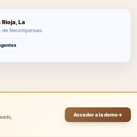
Rioja, La
ma de Recompensas.
agentes
Acceder a la demo
→
leads,