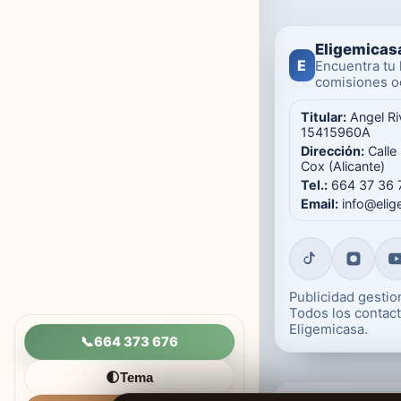
Eligemicas
E
Encuentra tu 
comisiones oc
Titular:
Angel Ri
15415960A
Dirección:
Calle
Cox (Alicante)
Tel.:
664 37 36 
Email:
info@eli
Publicidad gesti
Todos los contact
Eligemicasa.
📞
664 373 676
Tema
🌓