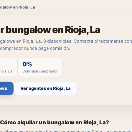
galow en Rioja, La
r bungalow en Rioja, La
alows en Rioja, La. 0 disponibles. Contacta directamente con
l comprador nunca paga comisión.
0%
ioja, La
Comisión comprador
ows
Ver agentes en Rioja, La
Cómo alquilar un bungalow en Rioja, La?