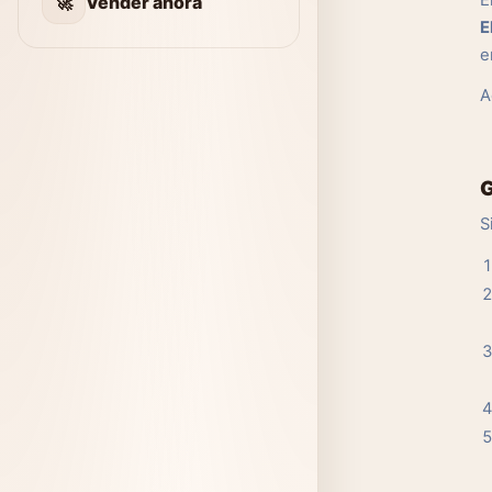
E
🚀
Vender ahora
E
e
A
G
S