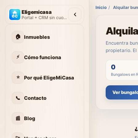
Inicio
/
Alquilar bun
Eligemicasa
Portal + CRM sin cuotas
Alquila
🏠
Inmuebles
Encuentra bung
propietario. E
⚡
Cómo funciona
0
Bungalows en R
⭐
Por qué EligeMiCasa
Ver bungal
📞
Contacto
📰
Blog
¿