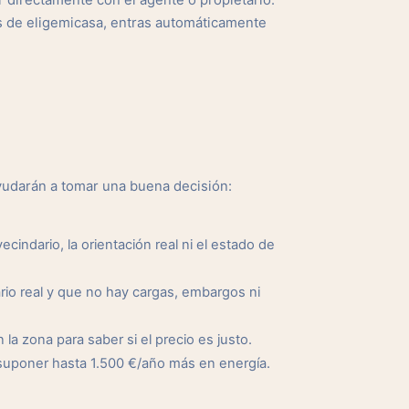
 directamente con el agente o propietario.
s de eligemicasa, entras automáticamente
yudarán a tomar una buena decisión:
cindario, la orientación real ni el estado de
io real y que no hay cargas, embargos ni
a zona para saber si el precio es justo.
suponer hasta 1.500 €/año más en energía.