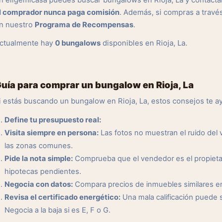
n eligemicasa puedes buscar bungalows en Rioja, La y contactar
l comprador nunca paga comisión
. Además, si compras a travé
n nuestro
Programa de Recompensas
.
ctualmente hay
0 bungalows
disponibles en Rioja, La.
uía para comprar un bungalow en Rioja, La
i estás buscando un bungalow en Rioja, La, estos consejos te a
Define tu presupuesto real:
Visita siempre en persona:
Las fotos no muestran el ruido del ve
las zonas comunes.
Pide la nota simple:
Comprueba que el vendedor es el propietar
hipotecas pendientes.
Negocia con datos:
Compara precios de inmuebles similares en l
Revisa el certificado energético:
Una mala calificación puede 
Negocia a la baja si es E, F o G.