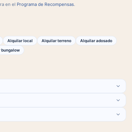
ra en el
Programa de Recompensas
.
Alquilar local
Alquilar terreno
Alquilar adosado
 bungalow
o.