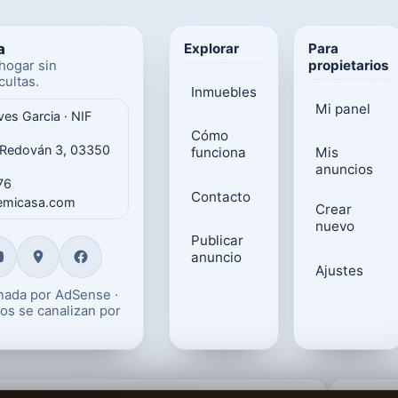
a
Explorar
Para
propietarios
hogar sin
ultas.
Inmuebles
Mi panel
ves Garcia · NIF
Cómo
 Redován 3, 03350
funciona
Mis
anuncios
76
Contacto
gemicasa.com
Crear
nuevo
Publicar
anuncio
Ajustes
onada por AdSense ·
os se canalizan por