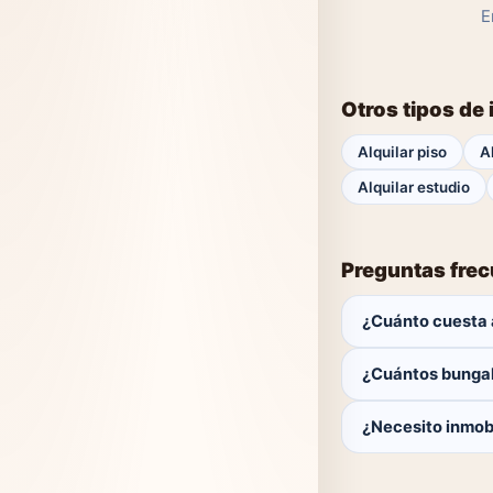
E
Otros tipos de 
Alquilar piso
A
Alquilar estudio
Preguntas fre
¿Cuánto cuesta a
El comprador no p
¿Cuántos bungal
Actualmente hay 0 
¿Necesito inmobi
No. Puedes buscar