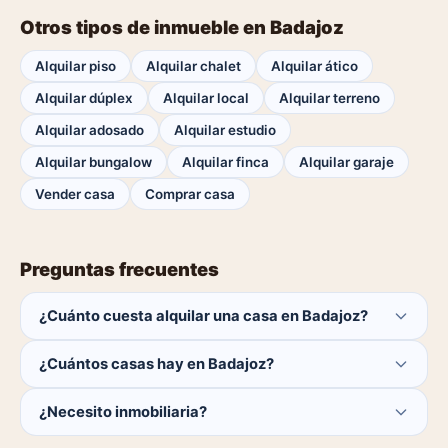
Otros tipos de inmueble en Badajoz
Alquilar piso
Alquilar chalet
Alquilar ático
Alquilar dúplex
Alquilar local
Alquilar terreno
Alquilar adosado
Alquilar estudio
Alquilar bungalow
Alquilar finca
Alquilar garaje
Vender casa
Comprar casa
Preguntas frecuentes
¿Cuánto cuesta alquilar una casa en Badajoz?
El comprador no paga ninguna comisión.
¿Cuántos casas hay en Badajoz?
Actualmente hay 0 casas disponibles en Badajoz. El
¿Necesito inmobiliaria?
catálogo se actualiza a diario.
No. Puedes buscar y contactar directamente.