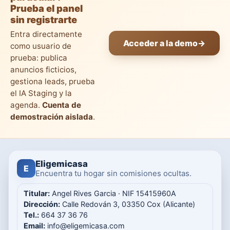
Prueba el panel
sin registrarte
Entra directamente
Acceder a la demo
→
como usuario de
prueba: publica
anuncios ficticios,
gestiona leads, prueba
el IA Staging y la
agenda.
Cuenta de
demostración aislada
.
Eligemicasa
E
Encuentra tu hogar sin comisiones ocultas.
Titular:
Angel Rives Garcia · NIF 15415960A
Dirección:
Calle Redován 3, 03350 Cox (Alicante)
Tel.:
664 37 36 76
Email:
info@eligemicasa.com