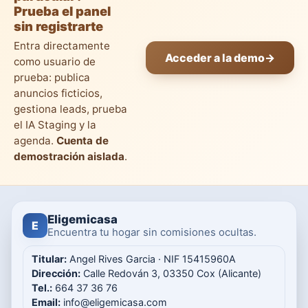
Prueba el panel
sin registrarte
Entra directamente
Acceder a la demo
→
como usuario de
prueba: publica
anuncios ficticios,
gestiona leads, prueba
el IA Staging y la
agenda.
Cuenta de
demostración aislada
.
Eligemicasa
E
Encuentra tu hogar sin comisiones ocultas.
Titular:
Angel Rives Garcia · NIF 15415960A
Dirección:
Calle Redován 3, 03350 Cox (Alicante)
Tel.:
664 37 36 76
Email:
info@eligemicasa.com