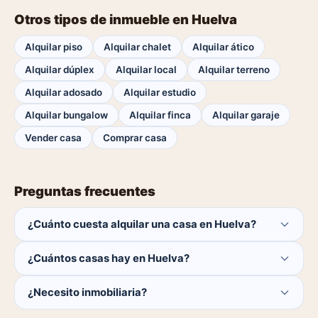
Otros tipos de inmueble en Huelva
Alquilar piso
Alquilar chalet
Alquilar ático
Alquilar dúplex
Alquilar local
Alquilar terreno
Alquilar adosado
Alquilar estudio
Alquilar bungalow
Alquilar finca
Alquilar garaje
Vender casa
Comprar casa
Preguntas frecuentes
¿Cuánto cuesta alquilar una casa en Huelva?
El comprador no paga ninguna comisión.
¿Cuántos casas hay en Huelva?
Actualmente hay 0 casas disponibles en Huelva. El
¿Necesito inmobiliaria?
catálogo se actualiza a diario.
No. Puedes buscar y contactar directamente.