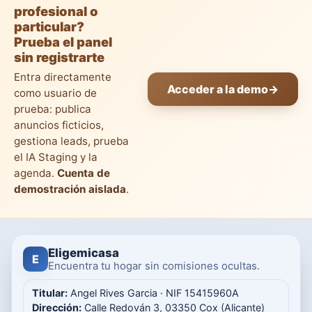
profesional o
particular?
Prueba el panel
sin registrarte
Entra directamente
Acceder a la demo
→
como usuario de
prueba: publica
anuncios ficticios,
gestiona leads, prueba
el IA Staging y la
agenda.
Cuenta de
demostración aislada
.
Eligemicasa
E
Encuentra tu hogar sin comisiones ocultas.
Titular:
Angel Rives Garcia · NIF 15415960A
Dirección:
Calle Redován 3, 03350 Cox (Alicante)