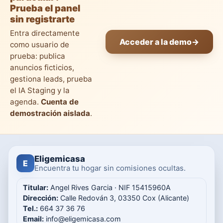
Prueba el panel
sin registrarte
Entra directamente
Acceder a la demo
→
como usuario de
prueba: publica
anuncios ficticios,
gestiona leads, prueba
el IA Staging y la
agenda.
Cuenta de
demostración aislada
.
Eligemicasa
E
Encuentra tu hogar sin comisiones ocultas.
Titular:
Angel Rives Garcia · NIF 15415960A
Dirección:
Calle Redován 3, 03350 Cox (Alicante)
Tel.:
664 37 36 76
Email:
info@eligemicasa.com