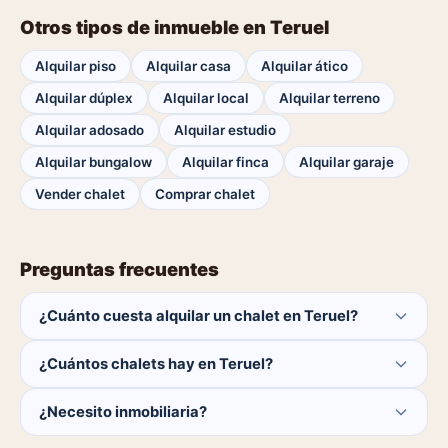
Otros tipos de inmueble en Teruel
Alquilar piso
Alquilar casa
Alquilar ático
Alquilar dúplex
Alquilar local
Alquilar terreno
Alquilar adosado
Alquilar estudio
Alquilar bungalow
Alquilar finca
Alquilar garaje
Vender chalet
Comprar chalet
Preguntas frecuentes
¿Cuánto cuesta alquilar un chalet en Teruel?
El comprador no paga ninguna comisión.
¿Cuántos chalets hay en Teruel?
Actualmente hay 0 chalets disponibles en Teruel. El
¿Necesito inmobiliaria?
catálogo se actualiza a diario.
No. Puedes buscar y contactar directamente.