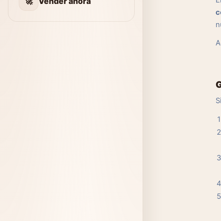
E
🚀
Vender ahora
c
n
A
G
S