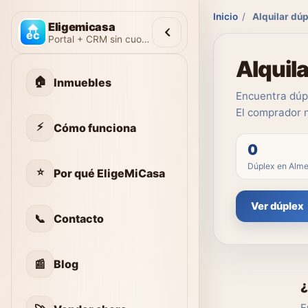
Inicio
/
Alquilar dú
Eligemicasa
Portal + CRM sin cuotas
Alquil
🏠
Inmuebles
Encuentra dúpl
El comprador 
⚡
Cómo funciona
0
Dúplex en Alme
⭐
Por qué EligeMiCasa
Ver dúplex
📞
Contacto
📰
Blog
¿