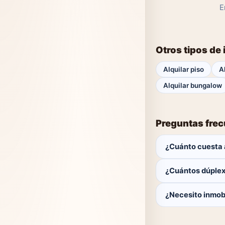
E
Otros tipos de
Alquilar piso
A
Alquilar bungalow
Preguntas fre
¿Cuánto cuesta a
El comprador no p
¿Cuántos dúplex
Actualmente hay 0 
¿Necesito inmobi
No. Puedes buscar