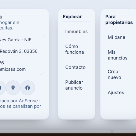
a
Explorar
Para
propietarios
hogar sin
ultas.
Inmuebles
Mi panel
ves Garcia · NIF
Cómo
 Redován 3, 03350
funciona
Mis
anuncios
76
Contacto
gemicasa.com
Crear
nuevo
Publicar
anuncio
Ajustes
onada por AdSense ·
os se canalizan por