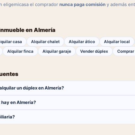
n eligemicasa el comprador
nunca paga comisión
y además ent
 inmueble en Almería
lquilar casa
Alquilar chalet
Alquilar ático
Alquilar local
Alquilar finca
Alquilar garaje
Vender dúplex
Comprar 
cuentes
lquilar un dúplex en Almería?
aga ninguna comisión.
 hay en Almería?
dúplex disponibles en Almería. El catálogo se actualiza a diario.
liaria?
 y contactar directamente.