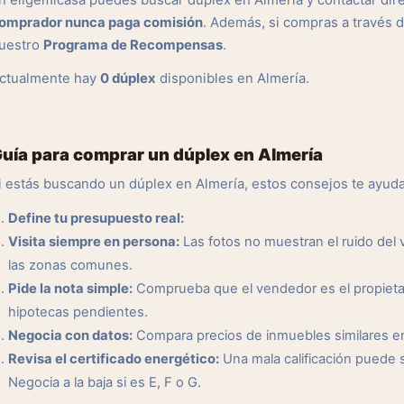
n eligemicasa puedes buscar dúplex en Almería y contactar dir
omprador nunca paga comisión
. Además, si compras a través 
uestro
Programa de Recompensas
.
ctualmente hay
0 dúplex
disponibles en Almería.
uía para comprar un dúplex en Almería
i estás buscando un dúplex en Almería, estos consejos te ayud
Define tu presupuesto real:
Visita siempre en persona:
Las fotos no muestran el ruido del ve
las zonas comunes.
Pide la nota simple:
Comprueba que el vendedor es el propietar
hipotecas pendientes.
Negocia con datos:
Compara precios de inmuebles similares en l
Revisa el certificado energético:
Una mala calificación puede 
Negocia a la baja si es E, F o G.