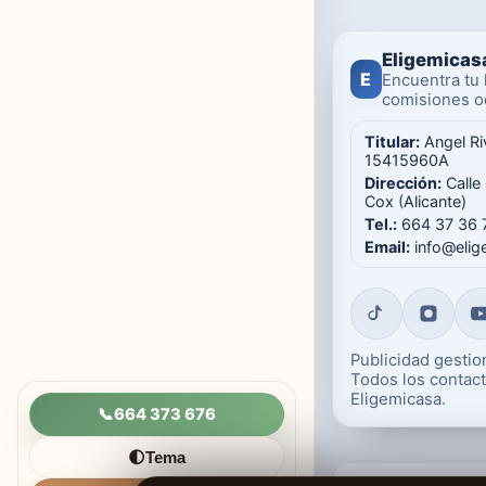
Eligemicas
E
Encuentra tu 
comisiones oc
Titular:
Angel Ri
15415960A
Dirección:
Calle
Cox (Alicante)
Tel.:
664 37 36 
Email:
info@eli
Publicidad gesti
Todos los contact
Eligemicasa.
📞
664 373 676
Tema
🌓