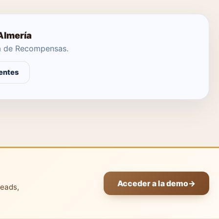
Almería
ma de Recompensas.
entes
Acceder a la demo
→
leads,