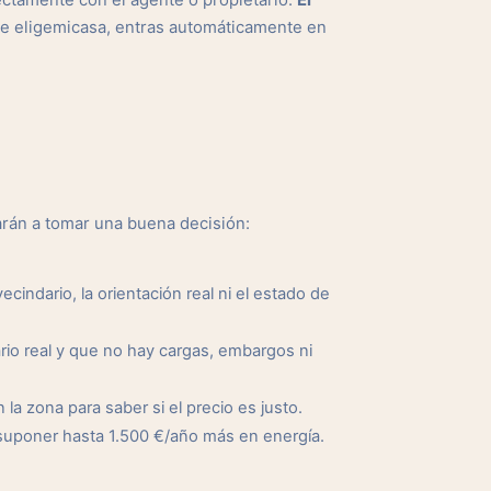
ectamente con el agente o propietario.
El
de eligemicasa, entras automáticamente en
arán a tomar una buena decisión:
cindario, la orientación real ni el estado de
io real y que no hay cargas, embargos ni
a zona para saber si el precio es justo.
suponer hasta 1.500 €/año más en energía.