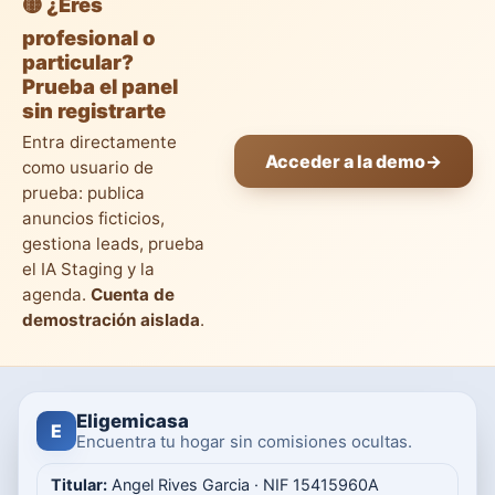
🟡 ¿Eres
profesional o
particular?
Prueba el panel
sin registrarte
Entra directamente
Acceder a la demo
→
como usuario de
prueba: publica
anuncios ficticios,
gestiona leads, prueba
el IA Staging y la
agenda.
Cuenta de
demostración aislada
.
Eligemicasa
E
Encuentra tu hogar sin comisiones ocultas.
Titular:
Angel Rives Garcia · NIF 15415960A