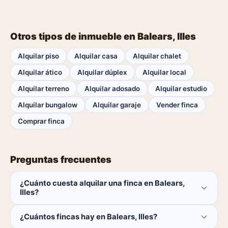
Otros tipos de inmueble en Balears, Illes
Alquilar piso
Alquilar casa
Alquilar chalet
Alquilar ático
Alquilar dúplex
Alquilar local
Alquilar terreno
Alquilar adosado
Alquilar estudio
Alquilar bungalow
Alquilar garaje
Vender finca
Comprar finca
Preguntas frecuentes
¿Cuánto cuesta alquilar una finca en Balears,
Illes?
El comprador no paga ninguna comisión.
¿Cuántos fincas hay en Balears, Illes?