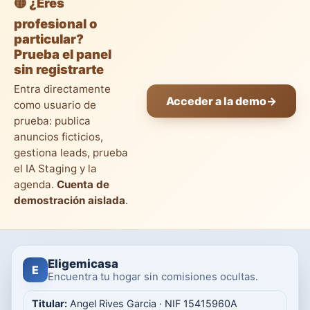
🟡 ¿Eres
profesional o
particular?
Prueba el panel
sin registrarte
Entra directamente
Acceder a la demo
→
como usuario de
prueba: publica
anuncios ficticios,
gestiona leads, prueba
el IA Staging y la
agenda.
Cuenta de
demostración aislada
.
Eligemicasa
E
Encuentra tu hogar sin comisiones ocultas.
Titular:
Angel Rives Garcia · NIF 15415960A