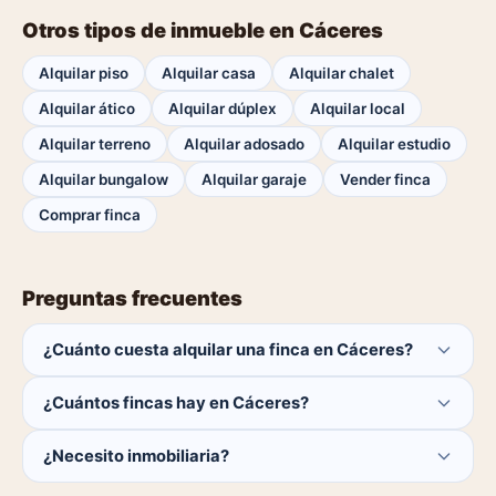
Otros tipos de inmueble en Cáceres
Alquilar piso
Alquilar casa
Alquilar chalet
Alquilar ático
Alquilar dúplex
Alquilar local
Alquilar terreno
Alquilar adosado
Alquilar estudio
Alquilar bungalow
Alquilar garaje
Vender finca
Comprar finca
Preguntas frecuentes
¿Cuánto cuesta alquilar una finca en Cáceres?
El comprador no paga ninguna comisión.
¿Cuántos fincas hay en Cáceres?
Actualmente hay 0 fincas disponibles en Cáceres. El
¿Necesito inmobiliaria?
catálogo se actualiza a diario.
No. Puedes buscar y contactar directamente.