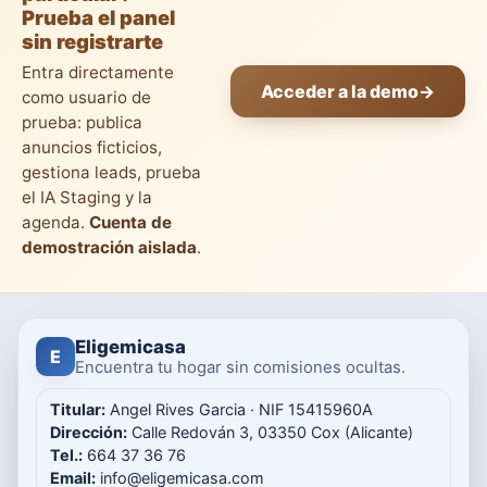
Prueba el panel
sin registrarte
Entra directamente
Acceder a la demo
→
como usuario de
prueba: publica
anuncios ficticios,
gestiona leads, prueba
el IA Staging y la
agenda.
Cuenta de
demostración aislada
.
Eligemicasa
E
Encuentra tu hogar sin comisiones ocultas.
Titular:
Angel Rives Garcia · NIF 15415960A
Dirección:
Calle Redován 3, 03350 Cox (Alicante)
Tel.:
664 37 36 76
Email:
info@eligemicasa.com