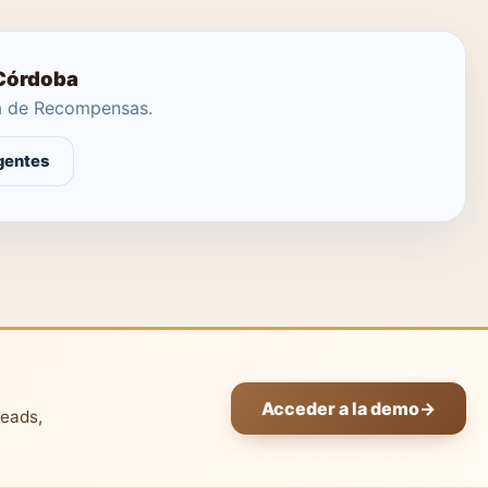
 Córdoba
ma de Recompensas.
gentes
Acceder a la demo
→
leads,