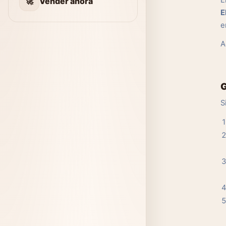
E
🚀
Vender ahora
E
e
A
G
S