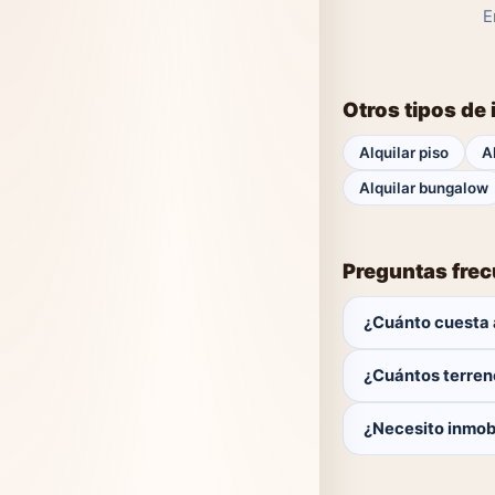
E
Otros tipos de
Alquilar piso
A
Alquilar bungalow
Preguntas fre
¿Cuánto cuesta 
El comprador no p
¿Cuántos terren
Actualmente hay 0 
¿Necesito inmobi
No. Puedes buscar