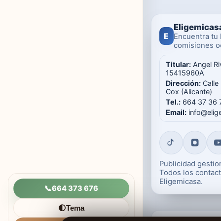
Eligemicas
E
Encuentra tu 
comisiones oc
Titular:
Angel Ri
15415960A
Dirección:
Calle
Cox (Alicante)
Tel.:
664 37 36 
Email:
info@eli
Publicidad gesti
Todos los contact
Eligemicasa.
📞
664 373 676
Tema
🌓