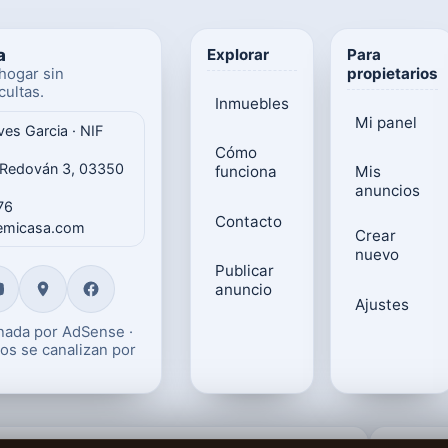
a
Explorar
Para
propietarios
hogar sin
ultas.
Inmuebles
Mi panel
ves Garcia · NIF
Cómo
 Redován 3, 03350
funciona
Mis
anuncios
76
Contacto
gemicasa.com
Crear
nuevo
Publicar
anuncio
Ajustes
onada por AdSense ·
os se canalizan por