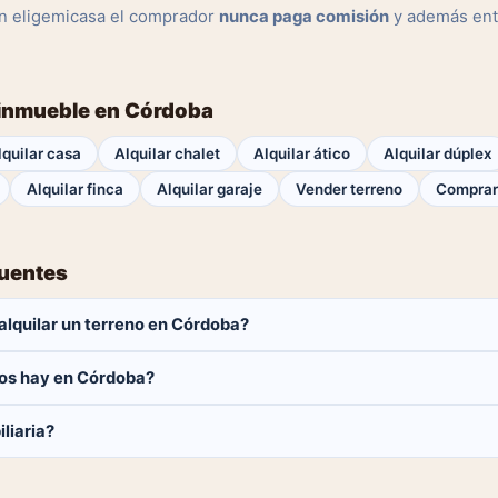
n eligemicasa el comprador
nunca paga comisión
y además ent
 inmueble en Córdoba
lquilar casa
Alquilar chalet
Alquilar ático
Alquilar dúplex
Alquilar finca
Alquilar garaje
Vender terreno
Comprar
cuentes
alquilar un terreno en Córdoba?
aga ninguna comisión.
os hay en Córdoba?
terrenos disponibles en Córdoba. El catálogo se actualiza a diario.
liaria?
 y contactar directamente.