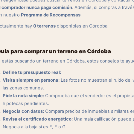
n eligemicasa puedes buscar terrenos en Córdoba y contactar d
l comprador nunca paga comisión
. Además, si compras a travé
n nuestro
Programa de Recompensas
.
ctualmente hay
0 terrenos
disponibles en Córdoba.
uía para comprar un terreno en Córdoba
i estás buscando un terreno en Córdoba, estos consejos te ayu
Define tu presupuesto real:
Visita siempre en persona:
Las fotos no muestran el ruido del ve
las zonas comunes.
Pide la nota simple:
Comprueba que el vendedor es el propietar
hipotecas pendientes.
Negocia con datos:
Compara precios de inmuebles similares en l
Revisa el certificado energético:
Una mala calificación puede 
Negocia a la baja si es E, F o G.