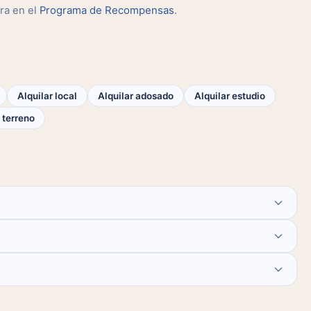
ra en el
Programa de Recompensas
.
Alquilar local
Alquilar adosado
Alquilar estudio
 terreno