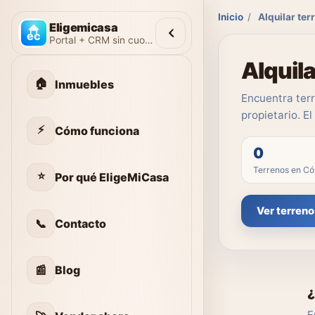
Inicio
/
Alquilar te
Eligemicasa
Portal + CRM sin cuotas
Alquil
🏠
Inmuebles
Encuentra terr
propietario. E
⚡
Cómo funciona
0
Terrenos en C
⭐
Por qué EligeMiCasa
Ver terreno
📞
Contacto
📰
Blog
¿