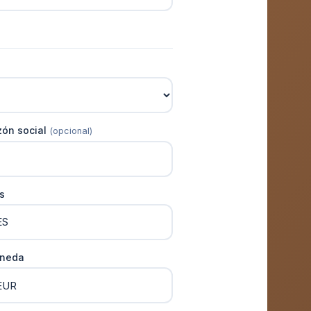
zón social
(opcional)
s
neda