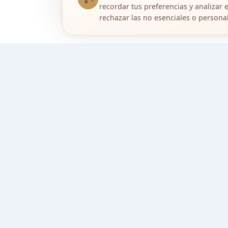
recordar tus preferencias y analizar 
rechazar las no esenciales o personal
🟡 ¿Eres profesional o particular? Prueb
Entra directamente como usuario de prueba: publica
prueba el IA Staging y la agenda.
Cuenta de demo
Eligemicasa
E
Encuentra tu hogar sin comisiones ocultas.
Titular:
Angel Rives Garcia · NIF 15415960A
Dirección:
Calle Redován 3, 03350 Cox (Alicant
Tel.:
664 37 36 76