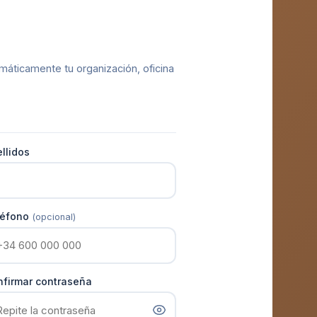
tomáticamente tu organización, oficina
llidos
léfono
(opcional)
firmar contraseña