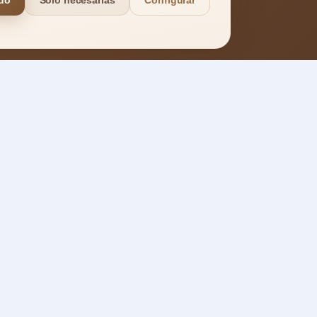
do
Solo necesarias
Configurar
Acceder a la demo
→
wsletter
Suscribirme
suscribirte aceptas recibir novedades sobre
uebles. Puedes darte de baja cuando quieras.