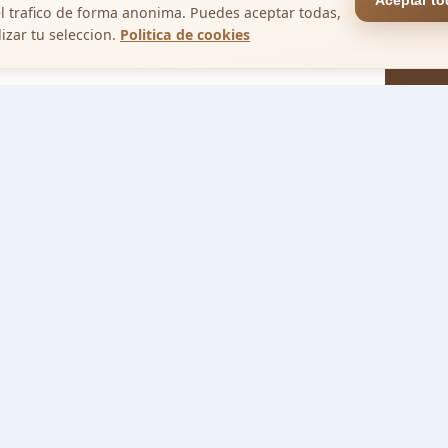
Aceptar to
el trafico de forma anonima. Puedes aceptar todas,
izar tu seleccion.
Politica de cookies
a el panel sin registrarte
 anuncios ficticios, gestiona leads,
stración aislada
.
Explorar
Para
Ne
propietarios
Inmuebles
Mi panel
e)
Al 
Cómo
inm
funciona