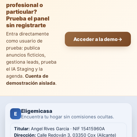
profesional o
particular?
Prueba el panel
sin registrarte
Entra directamente
Acceder a la demo
→
como usuario de
prueba: publica
anuncios ficticios,
gestiona leads, prueba
el IA Staging y la
agenda.
Cuenta de
demostración aislada
.
Eligemicasa
E
Encuentra tu hogar sin comisiones ocultas.
Titular:
Angel Rives Garcia · NIF 15415960A
Dirección:
Calle Redován 3, 03350 Cox (Alicante)