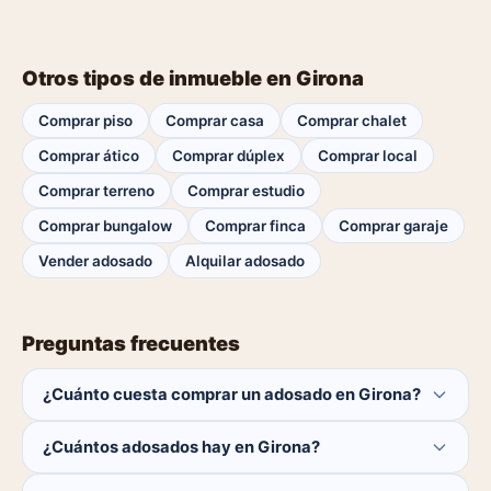
Otros tipos de inmueble en Girona
Comprar piso
Comprar casa
Comprar chalet
Comprar ático
Comprar dúplex
Comprar local
Comprar terreno
Comprar estudio
Comprar bungalow
Comprar finca
Comprar garaje
Vender adosado
Alquilar adosado
Preguntas frecuentes
¿Cuánto cuesta comprar un adosado en Girona?
El comprador no paga ninguna comisión.
¿Cuántos adosados hay en Girona?
Actualmente hay 0 adosados disponibles en Girona. El