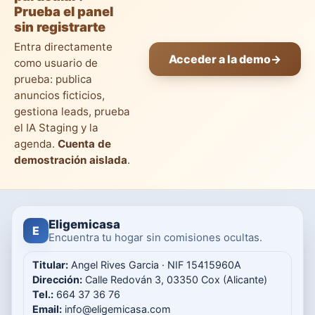
Prueba el panel
sin registrarte
Entra directamente
Acceder a la demo
→
como usuario de
prueba: publica
anuncios ficticios,
gestiona leads, prueba
el IA Staging y la
agenda.
Cuenta de
demostración aislada
.
Eligemicasa
E
Encuentra tu hogar sin comisiones ocultas.
Titular:
Angel Rives Garcia · NIF 15415960A
Dirección:
Calle Redován 3, 03350 Cox (Alicante)
Tel.:
664 37 36 76
Email:
info@eligemicasa.com