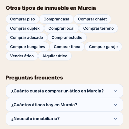
Otros tipos de inmueble en Murcia
Comprar piso
Comprar casa
Comprar chalet
Comprar dúplex
Comprar local
Comprar terreno
Comprar adosado
Comprar estudio
Comprar bungalow
Comprar finca
Comprar garaje
Vender ático
Alquilar ático
Preguntas frecuentes
¿Cuánto cuesta comprar un ático en Murcia?
El comprador no paga ninguna comisión.
¿Cuántos áticos hay en Murcia?
Actualmente hay 0 áticos disponibles en Murcia. El
¿Necesito inmobiliaria?
catálogo se actualiza a diario.
No. Puedes buscar y contactar directamente.