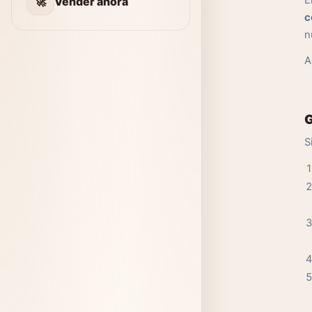
E
🚀
Vender ahora
c
n
A
G
S