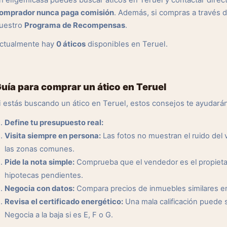
n eligemicasa puedes buscar áticos en Teruel y contactar direc
omprador nunca paga comisión
. Además, si compras a través 
uestro
Programa de Recompensas
.
ctualmente hay
0 áticos
disponibles en Teruel.
uía para comprar un ático en Teruel
i estás buscando un ático en Teruel, estos consejos te ayudará
Define tu presupuesto real:
Visita siempre en persona:
Las fotos no muestran el ruido del ve
las zonas comunes.
Pide la nota simple:
Comprueba que el vendedor es el propietar
hipotecas pendientes.
Negocia con datos:
Compara precios de inmuebles similares en l
Revisa el certificado energético:
Una mala calificación puede 
Negocia a la baja si es E, F o G.