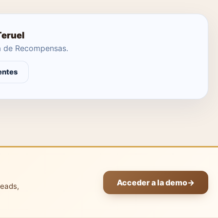
Teruel
ma de Recompensas.
entes
Acceder a la demo
→
leads,