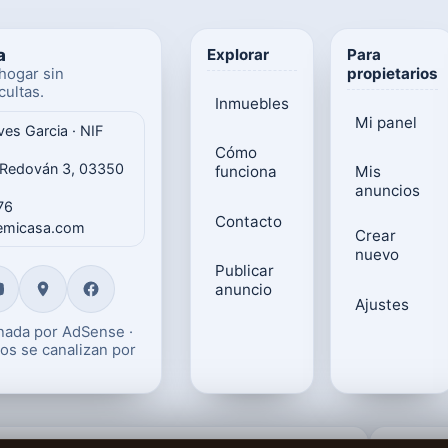
a
Explorar
Para
propietarios
hogar sin
ultas.
Inmuebles
Mi panel
ves Garcia · NIF
Cómo
 Redován 3, 03350
funciona
Mis
anuncios
76
Contacto
gemicasa.com
Crear
nuevo
Publicar
anuncio
Ajustes
onada por AdSense ·
os se canalizan por