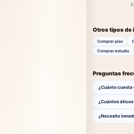
E
Otros tipos de
Comprar piso
Comprar estudio
Preguntas fre
¿Cuánto cuesta 
El comprador no p
¿Cuántos áticos
Actualmente hay 0 
¿Necesito inmobi
No. Puedes buscar