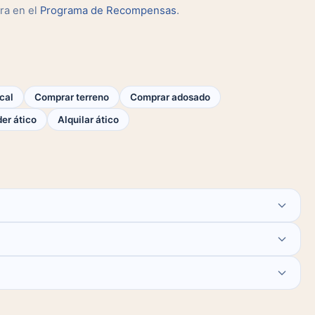
ra en el
Programa de Recompensas
.
cal
Comprar terreno
Comprar adosado
er ático
Alquilar ático