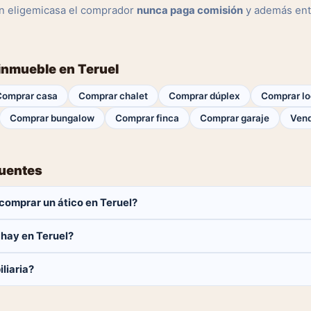
n eligemicasa el comprador
nunca paga comisión
y además ent
 inmueble en Teruel
Comprar casa
Comprar chalet
Comprar dúplex
Comprar lo
Comprar bungalow
Comprar finca
Comprar garaje
Vend
cuentes
comprar un ático en Teruel?
aga ninguna comisión.
 hay en Teruel?
áticos disponibles en Teruel. El catálogo se actualiza a diario.
liaria?
 y contactar directamente.