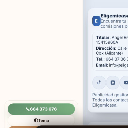
Eligemicas
E
Encuentra tu 
comisiones oc
Titular:
Angel Ri
15415960A
Dirección:
Calle
Cox (Alicante)
Tel.:
664 37 36 
Email:
info@eli
Publicidad gesti
Todos los contact
Eligemicasa.
📞
664 373 676
Tema
🌓