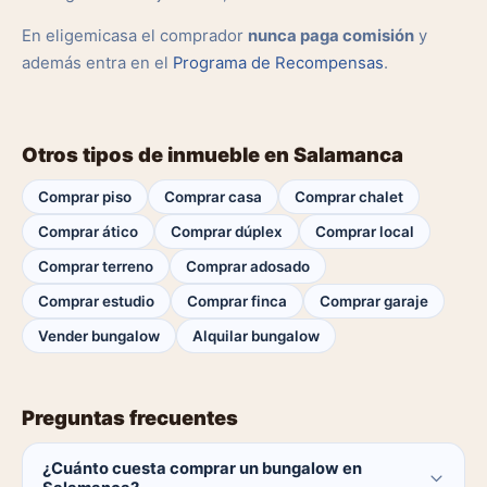
En eligemicasa el comprador
nunca paga comisión
y
además entra en el
Programa de Recompensas
.
Otros tipos de inmueble en Salamanca
Comprar piso
Comprar casa
Comprar chalet
Comprar ático
Comprar dúplex
Comprar local
Comprar terreno
Comprar adosado
Comprar estudio
Comprar finca
Comprar garaje
Vender bungalow
Alquilar bungalow
Preguntas frecuentes
¿Cuánto cuesta comprar un bungalow en