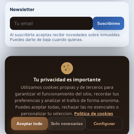
Newsletter
Suscribirme
Al suscribirte aceptas recibir novedades sobre inmuebles.
Puedes darte de baja cuando quieras.
Tu confianza, nuestra prioridad
Verificada
Google
Segura
RGPD
Deja tu opinión en Trustpilot →
Tu privacidad es importante
Utilizamos cookies propias y de terceros para
Síguenos en Telegram
garantizar el funcionamiento del sitio, recordar tus
preferencias y analizar el trafico de forma anonima.
🇪🇸
🇬🇧
🇫🇷
🇩🇪
+8 idiomas más ↓
Puedes aceptar todas, rechazar las no esenciales o
personalizar tu seleccion.
Politica de cookies
© 2026 Eligemicasa
Aceptar todo
Solo necesarias
Configurar
Aviso Legal
Privacidad
Cookies
Términos