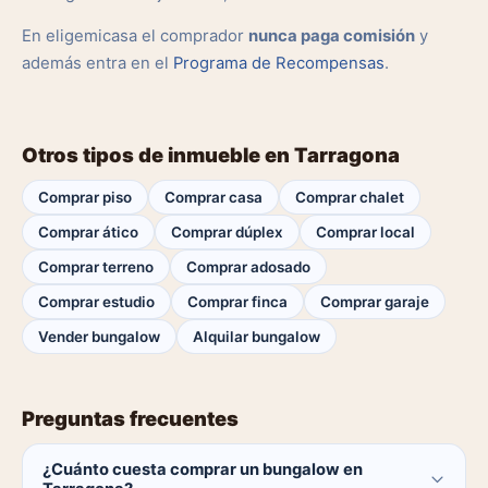
En eligemicasa el comprador
nunca paga comisión
y
además entra en el
Programa de Recompensas
.
Otros tipos de inmueble en Tarragona
Comprar piso
Comprar casa
Comprar chalet
Comprar ático
Comprar dúplex
Comprar local
Comprar terreno
Comprar adosado
Comprar estudio
Comprar finca
Comprar garaje
Vender bungalow
Alquilar bungalow
Preguntas frecuentes
¿Cuánto cuesta comprar un bungalow en