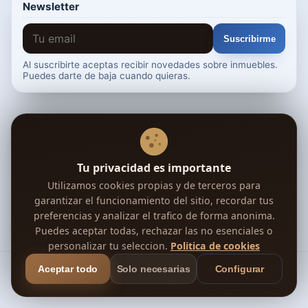
Newsletter
Suscribirme
Al suscribirte aceptas recibir novedades sobre inmuebles.
Puedes darte de baja cuando quieras.
Tu confianza, nuestra prioridad
Verificada
Google
Segura
RGPD
Deja tu opinión en Trustpilot →
Tu privacidad es importante
Utilizamos cookies propias y de terceros para
Síguenos en Telegram
garantizar el funcionamiento del sitio, recordar tus
preferencias y analizar el trafico de forma anonima.
🇪🇸
🇬🇧
🇫🇷
🇩🇪
+8 idiomas más ↓
Puedes aceptar todas, rechazar las no esenciales o
personalizar tu seleccion.
Politica de cookies
© 2026 Eligemicasa
Aceptar todo
Solo necesarias
Configurar
Aviso Legal
Privacidad
Cookies
Términos