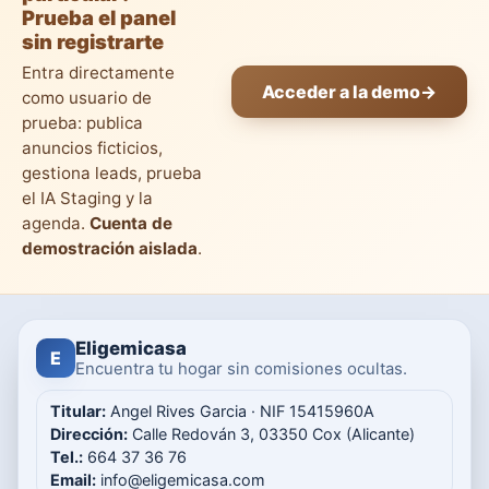
Prueba el panel
sin registrarte
Entra directamente
Acceder a la demo
→
como usuario de
prueba: publica
anuncios ficticios,
gestiona leads, prueba
el IA Staging y la
agenda.
Cuenta de
demostración aislada
.
Eligemicasa
E
Encuentra tu hogar sin comisiones ocultas.
Titular:
Angel Rives Garcia · NIF 15415960A
Dirección:
Calle Redován 3, 03350 Cox (Alicante)
Tel.:
664 37 36 76
Email:
info@eligemicasa.com