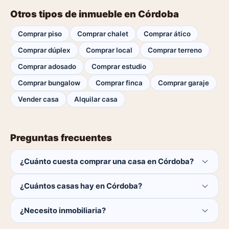
Otros tipos de inmueble en Córdoba
Comprar piso
Comprar chalet
Comprar ático
Comprar dúplex
Comprar local
Comprar terreno
Comprar adosado
Comprar estudio
Comprar bungalow
Comprar finca
Comprar garaje
Vender casa
Alquilar casa
Preguntas frecuentes
¿Cuánto cuesta comprar una casa en Córdoba?
El comprador no paga ninguna comisión.
¿Cuántos casas hay en Córdoba?
Actualmente hay 0 casas disponibles en Córdoba. El
¿Necesito inmobiliaria?
catálogo se actualiza a diario.
No. Puedes buscar y contactar directamente.