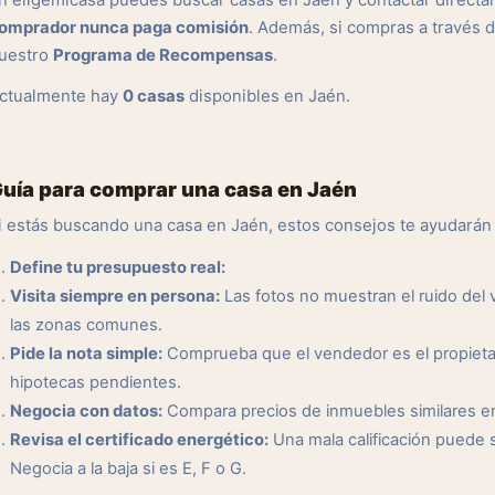
n eligemicasa puedes buscar casas en Jaén y contactar directa
omprador nunca paga comisión
. Además, si compras a través 
uestro
Programa de Recompensas
.
ctualmente hay
0 casas
disponibles en Jaén.
uía para comprar una casa en Jaén
i estás buscando una casa en Jaén, estos consejos te ayudarán
Define tu presupuesto real:
Visita siempre en persona:
Las fotos no muestran el ruido del ve
las zonas comunes.
Pide la nota simple:
Comprueba que el vendedor es el propietar
hipotecas pendientes.
Negocia con datos:
Compara precios de inmuebles similares en l
Revisa el certificado energético:
Una mala calificación puede 
Negocia a la baja si es E, F o G.