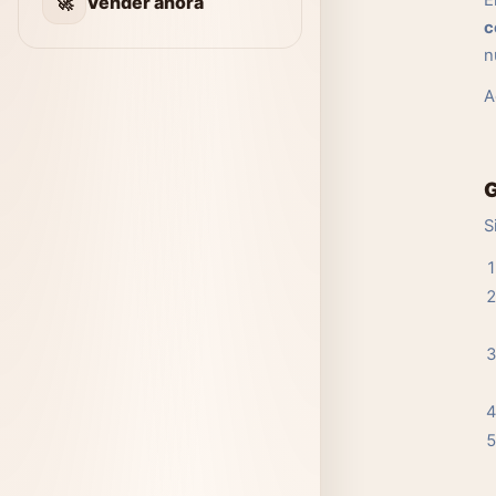
E
🚀
Vender ahora
c
n
A
G
S