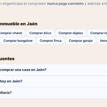
n eligemicasa el comprador
nunca paga comisión
y además ent
 inmueble en Jaén
Comprar chalet
Comprar ático
Comprar dúplex
Comprar lo
Comprar bungalow
Comprar finca
Comprar garaje
Vend
cuentes
comprar una casa en Jaén?
aga ninguna comisión.
hay en Jaén?
casas disponibles en Jaén. El catálogo se actualiza a diario.
liaria?
 y contactar directamente.