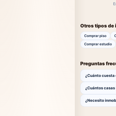
E
Otros tipos de
Comprar piso
Comprar estudio
Preguntas fre
¿Cuánto cuesta 
El comprador no p
¿Cuántos casas 
Actualmente hay 0 
¿Necesito inmobi
No. Puedes buscar