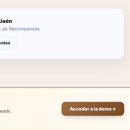
 Jaén
ma de Recompensas.
entes
Acceder a la demo
→
leads,