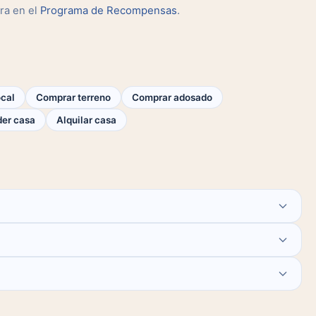
ra en el
Programa de Recompensas
.
cal
Comprar terreno
Comprar adosado
er casa
Alquilar casa