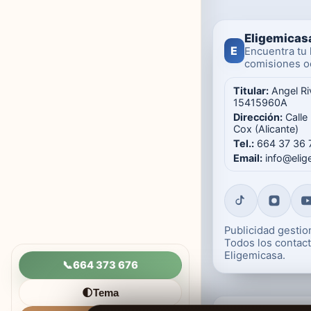
Eligemicas
E
Encuentra tu 
comisiones oc
Titular:
Angel Ri
15415960A
Dirección:
Calle
Cox (Alicante)
Tel.:
664 37 36 
Email:
info@eli
Publicidad gesti
Todos los contact
Eligemicasa.
📞
664 373 676
Tema
🌓