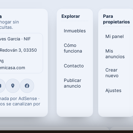
a
Explorar
Para
propietarios
hogar sin
ultas.
Inmuebles
Mi panel
ves Garcia · NIF
Cómo
 Redován 3, 03350
funciona
Mis
anuncios
76
Contacto
gemicasa.com
Crear
nuevo
Publicar
anuncio
Ajustes
onada por AdSense ·
os se canalizan por