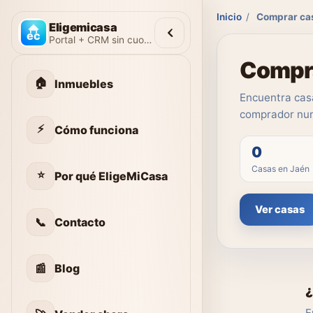
Inicio
/
Comprar ca
Eligemicasa
Portal + CRM sin cuotas
Compra
🏠
Inmuebles
Encuentra casa
comprador nun
⚡
Cómo funciona
0
Casas en Jaén
⭐
Por qué EligeMiCasa
Ver casas
📞
Contacto
📰
Blog
¿