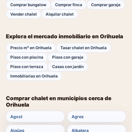
Comprar bungalow
Comprar finca
Comprar garaje
Vender chalet
Alquilar chalet
Explora el mercado inmobiliario en Orihuela
Precio m² en Orihuela
Tasar chalet en Orihuela
Pisos con piscina
Pisos con garaje
Pisos con terraza
Casas con jardín
Inmobiliarias en Orihuela
Comprar chalet en municipios cerca de
Orihuela
Agost
Agres
Aigües
Albatera