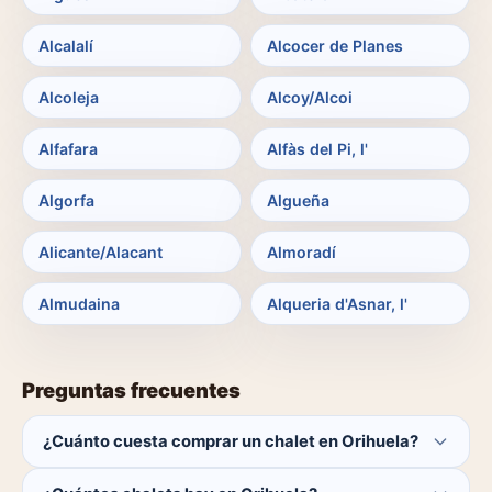
Alcalalí
Alcocer de Planes
Alcoleja
Alcoy/Alcoi
Alfafara
Alfàs del Pi, l'
Algorfa
Algueña
Alicante/Alacant
Almoradí
Almudaina
Alqueria d'Asnar, l'
Preguntas frecuentes
¿Cuánto cuesta comprar un chalet en Orihuela?
El comprador no paga ninguna comisión. Precio medio