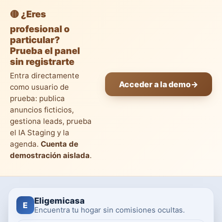
🟡 ¿Eres
profesional o
particular?
Prueba el panel
sin registrarte
Entra directamente
Acceder a la demo
→
como usuario de
prueba: publica
anuncios ficticios,
gestiona leads, prueba
el IA Staging y la
agenda.
Cuenta de
demostración aislada
.
Eligemicasa
E
Encuentra tu hogar sin comisiones ocultas.