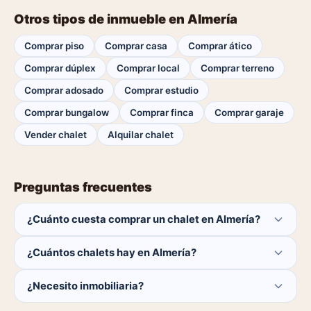
Otros tipos de inmueble en Almería
Comprar piso
Comprar casa
Comprar ático
Comprar dúplex
Comprar local
Comprar terreno
Comprar adosado
Comprar estudio
Comprar bungalow
Comprar finca
Comprar garaje
Vender chalet
Alquilar chalet
Preguntas frecuentes
¿Cuánto cuesta comprar un chalet en Almería?
El comprador no paga ninguna comisión.
¿Cuántos chalets hay en Almería?
Actualmente hay 0 chalets disponibles en Almería. El
¿Necesito inmobiliaria?
catálogo se actualiza a diario.
No. Puedes buscar y contactar directamente.