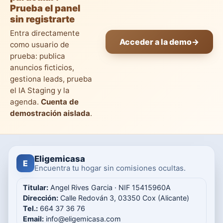
Prueba el panel
sin registrarte
Entra directamente
Acceder a la demo
→
como usuario de
prueba: publica
anuncios ficticios,
gestiona leads, prueba
el IA Staging y la
agenda.
Cuenta de
demostración aislada
.
Eligemicasa
E
Encuentra tu hogar sin comisiones ocultas.
Titular:
Angel Rives Garcia · NIF 15415960A
Dirección:
Calle Redován 3, 03350 Cox (Alicante)
Tel.:
664 37 36 76
Email:
info@eligemicasa.com