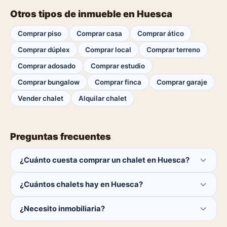
Otros tipos de inmueble en Huesca
Comprar piso
Comprar casa
Comprar ático
Comprar dúplex
Comprar local
Comprar terreno
Comprar adosado
Comprar estudio
Comprar bungalow
Comprar finca
Comprar garaje
Vender chalet
Alquilar chalet
Preguntas frecuentes
¿Cuánto cuesta comprar un chalet en Huesca?
El comprador no paga ninguna comisión.
¿Cuántos chalets hay en Huesca?
Actualmente hay 0 chalets disponibles en Huesca. El
¿Necesito inmobiliaria?
catálogo se actualiza a diario.
No. Puedes buscar y contactar directamente.