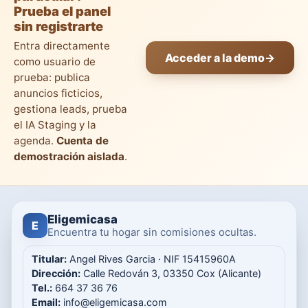
Prueba el panel
sin registrarte
Entra directamente
Acceder a la demo
→
como usuario de
prueba: publica
anuncios ficticios,
gestiona leads, prueba
el IA Staging y la
agenda.
Cuenta de
demostración aislada
.
Eligemicasa
E
Encuentra tu hogar sin comisiones ocultas.
Titular:
Angel Rives Garcia · NIF 15415960A
Dirección:
Calle Redován 3, 03350 Cox (Alicante)
Tel.:
664 37 36 76
Email:
info@eligemicasa.com