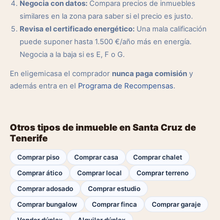
Negocia con datos:
Compara precios de inmuebles
similares en la zona para saber si el precio es justo.
Revisa el certificado energético:
Una mala calificación
puede suponer hasta 1.500 €/año más en energía.
Negocia a la baja si es E, F o G.
En eligemicasa el comprador
nunca paga comisión
y
además entra en el
Programa de Recompensas
.
Otros tipos de inmueble en Santa Cruz de
Tenerife
Comprar piso
Comprar casa
Comprar chalet
Comprar ático
Comprar local
Comprar terreno
Comprar adosado
Comprar estudio
Comprar bungalow
Comprar finca
Comprar garaje