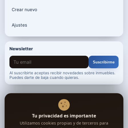
Crear nuevo
Ajustes
Newsletter
Suscribirme
Al suscribirte aceptas recibir novedades sobre inmuebles.
Puedes darte de baja cuando quieras.
Tu confianza, nuestra prioridad
Verificada
Google
Segura
RGPD
Deja tu opinión en Trustpilot →
Tu privacidad es importante
Utilizamos cookies propias y de terceros para