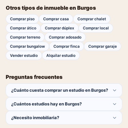
Otros tipos de inmueble en Burgos
Comprar piso
Comprar casa
Comprar chalet
Comprar ático
Comprar dúplex
Comprar local
Comprar terreno
Comprar adosado
Comprar bungalow
Comprar finca
Comprar garaje
Vender estudio
Alquilar estudio
Preguntas frecuentes
¿Cuánto cuesta comprar un estudio en Burgos?
El comprador no paga ninguna comisión.
¿Cuántos estudios hay en Burgos?
Actualmente hay 0 estudios disponibles en Burgos. El
¿Necesito inmobiliaria?
catálogo se actualiza a diario.
No. Puedes buscar y contactar directamente.