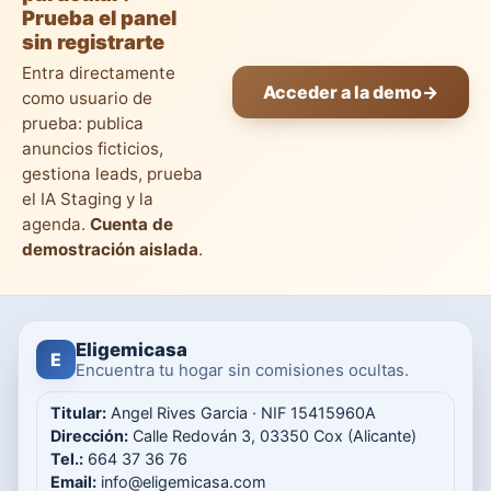
Prueba el panel
sin registrarte
Entra directamente
Acceder a la demo
→
como usuario de
prueba: publica
anuncios ficticios,
gestiona leads, prueba
el IA Staging y la
agenda.
Cuenta de
demostración aislada
.
Eligemicasa
E
Encuentra tu hogar sin comisiones ocultas.
Titular:
Angel Rives Garcia · NIF 15415960A
Dirección:
Calle Redován 3, 03350 Cox (Alicante)
Tel.:
664 37 36 76
Email:
info@eligemicasa.com