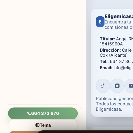
Eligemicas
E
Encuentra tu 
comisiones oc
Titular:
Angel Ri
15415960A
Dirección:
Calle
Cox (Alicante)
Tel.:
664 37 36 
Email:
info@eli
Publicidad gesti
Todos los contact
Eligemicasa.
📞
664 373 676
Tema
🌓