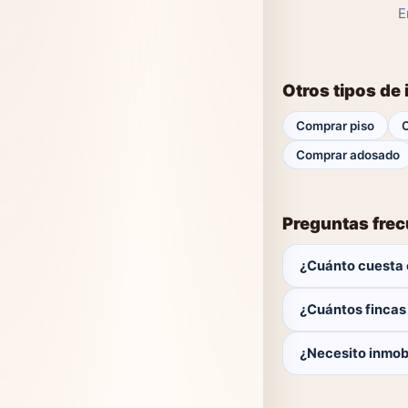
E
Otros tipos de
Comprar piso
Comprar adosado
Preguntas fre
¿Cuánto cuesta 
El comprador no p
¿Cuántos fincas
Actualmente hay 0 
¿Necesito inmobi
No. Puedes buscar