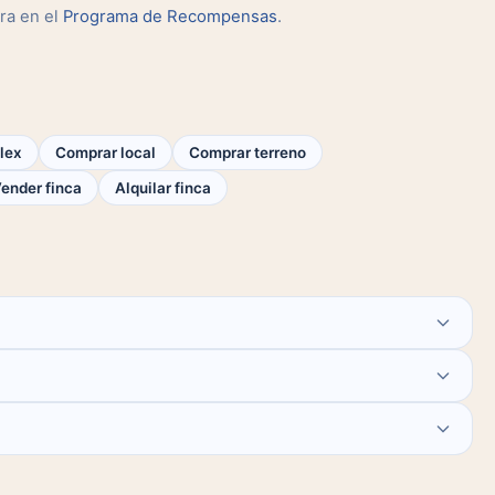
ra en el
Programa de Recompensas
.
lex
Comprar local
Comprar terreno
ender finca
Alquilar finca