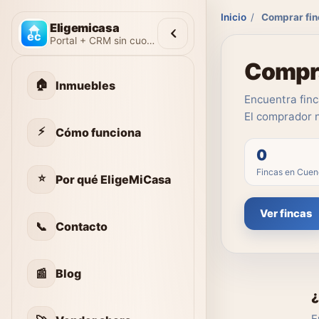
Inicio
/
Comprar fin
Eligemicasa
Portal + CRM sin cuotas
Compra
🏠
Inmuebles
Encuentra finc
El comprador 
⚡
Cómo funciona
0
Fincas en Cue
⭐
Por qué EligeMiCasa
Ver fincas
📞
Contacto
📰
Blog
¿