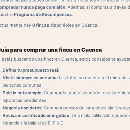
n eligemicasa puedes buscar fincas en Cuenca y contactar dire
omprador nunca paga comisión
. Además, si compras a través 
uestro
Programa de Recompensas
.
ctualmente hay
0 fincas
disponibles en Cuenca.
uía para comprar una finca en Cuenca
i estás buscando una finca en Cuenca, estos consejos te ayuda
Define tu presupuesto real:
Visita siempre en persona:
Las fotos no muestran el ruido del ve
las zonas comunes.
Pide la nota simple:
Comprueba que el vendedor es el propietar
hipotecas pendientes.
Negocia con datos:
Compara precios de inmuebles similares en l
Revisa el certificado energético:
Una mala calificación puede 
Negocia a la baja si es E, F o G.