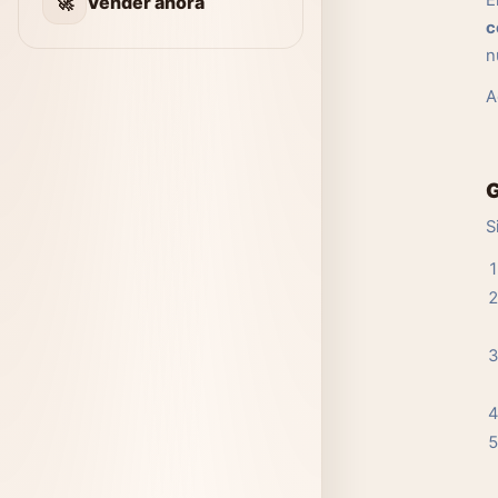
E
🚀
Vender ahora
c
n
A
G
S