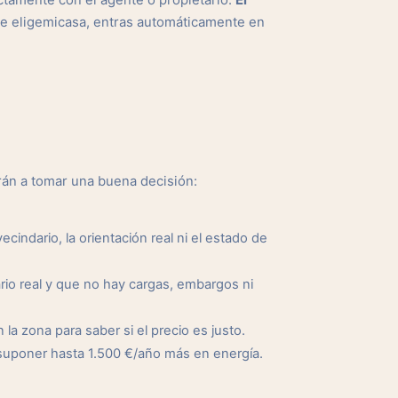
ctamente con el agente o propietario.
El
de eligemicasa, entras automáticamente en
rán a tomar una buena decisión:
cindario, la orientación real ni el estado de
io real y que no hay cargas, embargos ni
a zona para saber si el precio es justo.
suponer hasta 1.500 €/año más en energía.