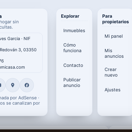
a
Explorar
Para
propietarios
hogar sin
ultas.
Inmuebles
Mi panel
ves Garcia · NIF
Cómo
 Redován 3, 03350
funciona
Mis
anuncios
76
Contacto
gemicasa.com
Crear
nuevo
Publicar
anuncio
Ajustes
onada por AdSense ·
os se canalizan por