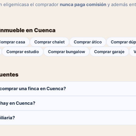
n eligemicasa el comprador
nunca paga comisión
y además ent
 inmueble en Cuenca
Comprar casa
Comprar chalet
Comprar ático
Comprar dúp
Comprar estudio
Comprar bungalow
Comprar garaje
V
cuentes
comprar una finca en Cuenca?
aga ninguna comisión.
 hay en Cuenca?
fincas disponibles en Cuenca. El catálogo se actualiza a diario.
liaria?
 y contactar directamente.