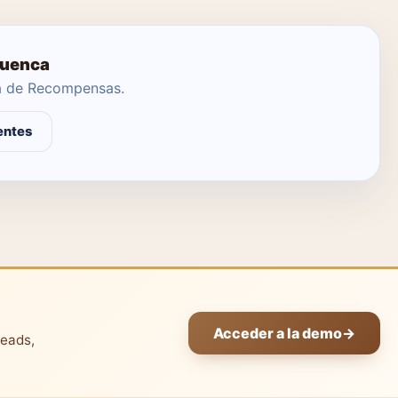
Cuenca
ma de Recompensas.
entes
Acceder a la demo
→
leads,