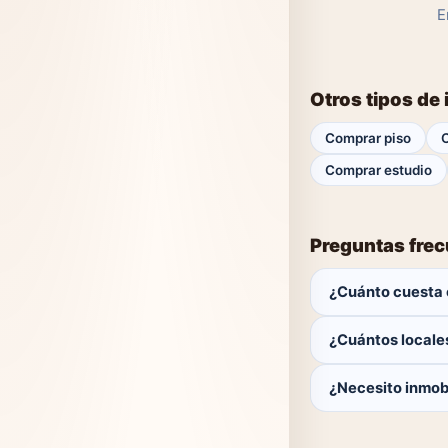
E
Otros tipos de
Comprar piso
Comprar estudio
Preguntas fre
¿Cuánto cuesta 
El comprador no p
¿Cuántos locale
Actualmente hay 0 
¿Necesito inmobi
No. Puedes buscar