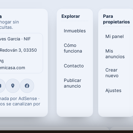
a
Explorar
Para
propietarios
hogar sin
ultas.
Inmuebles
Mi panel
ves Garcia · NIF
Cómo
 Redován 3, 03350
funciona
Mis
anuncios
76
Contacto
gemicasa.com
Crear
nuevo
Publicar
anuncio
Ajustes
onada por AdSense ·
os se canalizan por