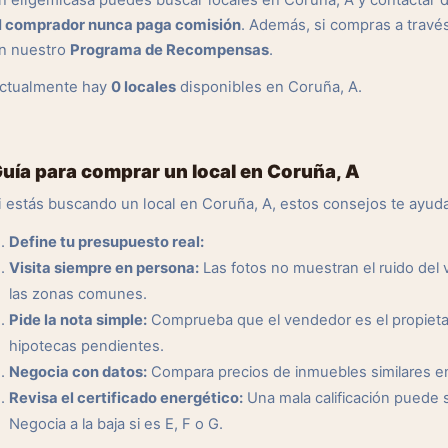
n eligemicasa puedes buscar locales en Coruña, A y contactar d
l comprador nunca paga comisión
. Además, si compras a travé
n nuestro
Programa de Recompensas
.
ctualmente hay
0 locales
disponibles en Coruña, A.
uía para comprar un local en Coruña, A
i estás buscando un local en Coruña, A, estos consejos te ayud
Define tu presupuesto real:
Visita siempre en persona:
Las fotos no muestran el ruido del ve
las zonas comunes.
Pide la nota simple:
Comprueba que el vendedor es el propietar
hipotecas pendientes.
Negocia con datos:
Compara precios de inmuebles similares en l
Revisa el certificado energético:
Una mala calificación puede 
Negocia a la baja si es E, F o G.