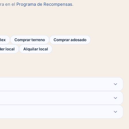
ra en el
Programa de Recompensas
.
lex
Comprar terreno
Comprar adosado
er local
Alquilar local