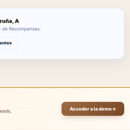
oruña, A
ma de Recompensas.
entes
Acceder a la demo
→
leads,