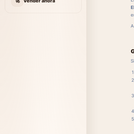
E
🚀
Vender ahora
E
e
A
G
S