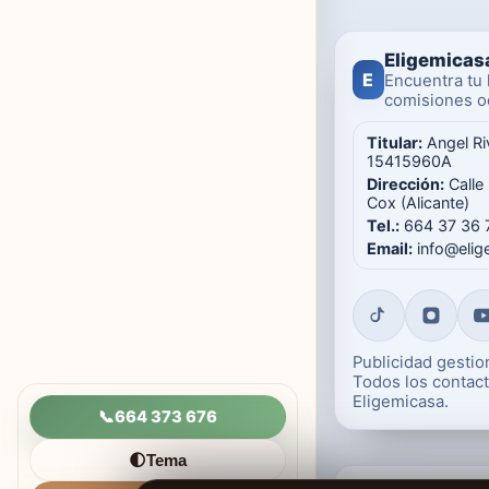
Eligemicas
E
Encuentra tu 
comisiones oc
Titular:
Angel Ri
15415960A
Dirección:
Calle
Cox (Alicante)
Tel.:
664 37 36 
Email:
info@eli
Publicidad gesti
Todos los contact
Eligemicasa.
📞
664 373 676
Tema
🌓