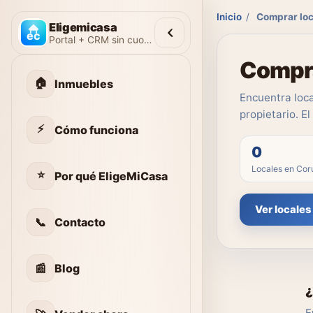
Inicio
/
Comprar loc
Eligemicasa
Portal + CRM sin cuotas
Compra
🏠
Inmuebles
Encuentra loca
propietario. E
⚡
Cómo funciona
0
Locales en Cor
⭐
Por qué EligeMiCasa
Ver locales
📞
Contacto
📰
Blog
¿