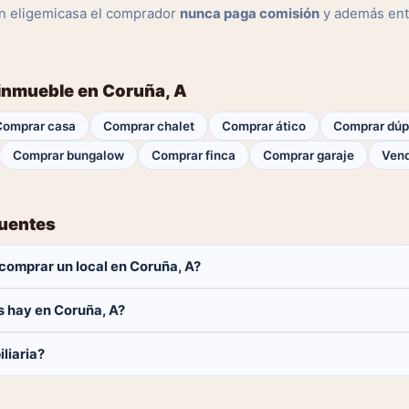
n eligemicasa el comprador
nunca paga comisión
y además ent
 inmueble en Coruña, A
Comprar casa
Comprar chalet
Comprar ático
Comprar dúp
Comprar bungalow
Comprar finca
Comprar garaje
Vend
cuentes
comprar un local en Coruña, A?
aga ninguna comisión.
s hay en Coruña, A?
locales disponibles en Coruña, A. El catálogo se actualiza a diario.
liaria?
 y contactar directamente.