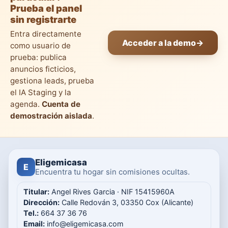
Prueba el panel
sin registrarte
Entra directamente
Acceder a la demo
→
como usuario de
prueba: publica
anuncios ficticios,
gestiona leads, prueba
el IA Staging y la
agenda.
Cuenta de
demostración aislada
.
Eligemicasa
E
Encuentra tu hogar sin comisiones ocultas.
Titular:
Angel Rives Garcia · NIF 15415960A
Dirección:
Calle Redován 3, 03350 Cox (Alicante)
Tel.:
664 37 36 76
Email:
info@eligemicasa.com