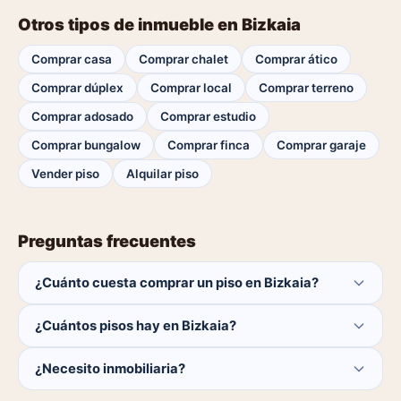
Otros tipos de inmueble en Bizkaia
Comprar casa
Comprar chalet
Comprar ático
Comprar dúplex
Comprar local
Comprar terreno
Comprar adosado
Comprar estudio
Comprar bungalow
Comprar finca
Comprar garaje
Vender piso
Alquilar piso
Preguntas frecuentes
¿Cuánto cuesta comprar un piso en Bizkaia?
El comprador no paga ninguna comisión.
¿Cuántos pisos hay en Bizkaia?
Actualmente hay 0 pisos disponibles en Bizkaia. El
¿Necesito inmobiliaria?
catálogo se actualiza a diario.
No. Puedes buscar y contactar directamente.