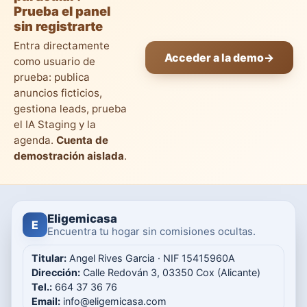
Prueba el panel
sin registrarte
Entra directamente
Acceder a la demo
→
como usuario de
prueba: publica
anuncios ficticios,
gestiona leads, prueba
el IA Staging y la
agenda.
Cuenta de
demostración aislada
.
Eligemicasa
E
Encuentra tu hogar sin comisiones ocultas.
Titular:
Angel Rives Garcia · NIF 15415960A
Dirección:
Calle Redován 3, 03350 Cox (Alicante)
Tel.:
664 37 36 76
Email:
info@eligemicasa.com