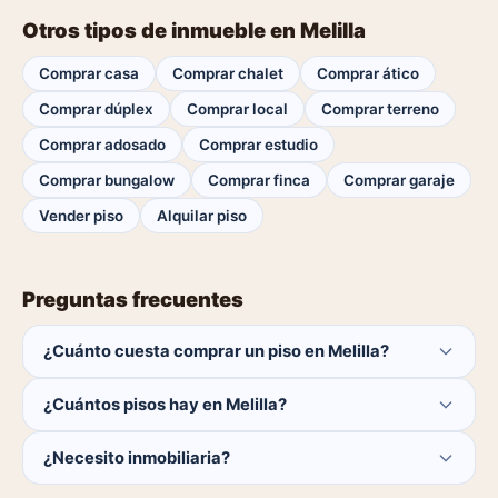
Otros tipos de inmueble en Melilla
Comprar casa
Comprar chalet
Comprar ático
Comprar dúplex
Comprar local
Comprar terreno
Comprar adosado
Comprar estudio
Comprar bungalow
Comprar finca
Comprar garaje
Vender piso
Alquilar piso
Preguntas frecuentes
¿Cuánto cuesta comprar un piso en Melilla?
El comprador no paga ninguna comisión.
¿Cuántos pisos hay en Melilla?
Actualmente hay 0 pisos disponibles en Melilla. El
¿Necesito inmobiliaria?
catálogo se actualiza a diario.
No. Puedes buscar y contactar directamente.