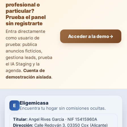
profesional o
particular?
Prueba el panel
sin registrarte
Entra directamente
Acceder a la demo
→
como usuario de
prueba: publica
anuncios ficticios,
gestiona leads, prueba
el IA Staging y la
agenda.
Cuenta de
demostración aislada
.
Eligemicasa
E
Encuentra tu hogar sin comisiones ocultas.
Titular:
Angel Rives Garcia · NIF 15415960A
Dirección:
Calle Redován 3, 03350 Cox (Alicante)