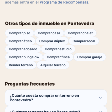
además entra en el
Programa de Recompensas
.
Otros tipos de inmueble en Pontevedra
Comprar piso
Comprar casa
Comprar chalet
Comprar ático
Comprar dúplex
Comprar local
Comprar adosado
Comprar estudio
Comprar bungalow
Comprar finca
Comprar garaje
Vender terreno
Alquilar terreno
Preguntas frecuentes
¿Cuánto cuesta comprar un terreno en
Pontevedra?
El comprador no paga ninguna comisión.