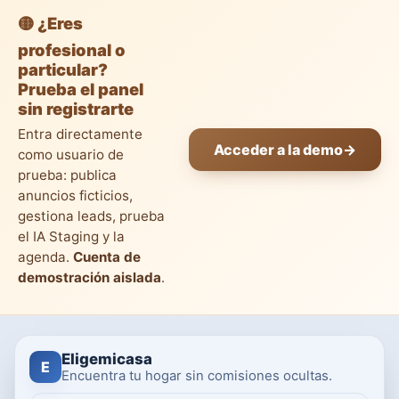
🟡 ¿Eres
profesional o
particular?
Prueba el panel
sin registrarte
Entra directamente
Acceder a la demo
→
como usuario de
prueba: publica
anuncios ficticios,
gestiona leads, prueba
el IA Staging y la
agenda.
Cuenta de
demostración aislada
.
Eligemicasa
E
Encuentra tu hogar sin comisiones ocultas.