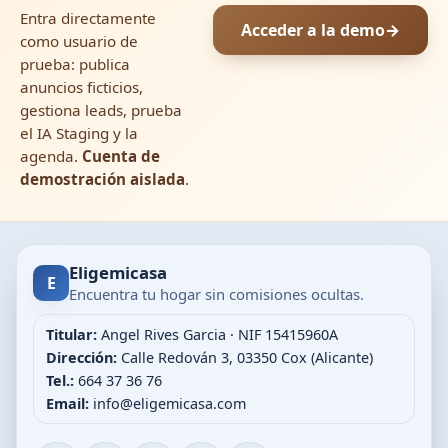
Entra directamente
Acceder a la demo
→
como usuario de
prueba: publica
anuncios ficticios,
gestiona leads, prueba
el IA Staging y la
agenda.
Cuenta de
demostración aislada
.
Eligemicasa
E
Encuentra tu hogar sin comisiones ocultas.
Titular:
Angel Rives Garcia · NIF 15415960A
Dirección:
Calle Redován 3, 03350 Cox (Alicante)
Tel.:
664 37 36 76
Email:
info@eligemicasa.com