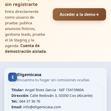
sin registrarte
Entra directamente
Acceder a la demo
→
como usuario de
prueba: publica
anuncios ficticios,
gestiona leads, prueba
el IA Staging y la
agenda.
Cuenta de
demostración aislada
.
Eligemicasa
E
Encuentra tu hogar sin comisiones ocultas.
Titular:
Angel Rives Garcia · NIF 15415960A
Dirección:
Calle Redován 3, 03350 Cox (Alicante)
Tel.:
664 37 36 76
Email:
info@eligemicasa.com