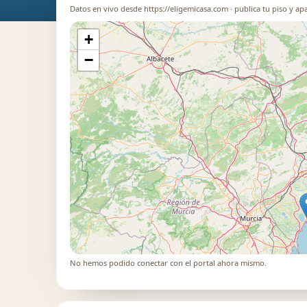
Datos en vivo desde https://eligemicasa.com · publica tu piso y apa
+
−
No hemos podido conectar con el portal ahora mismo.