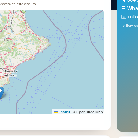
recerá en este circuito.
💬
Wha
✉️
inf
📍 Usar este mapa
Te llamam
Leaflet
|
© OpenStreetMap