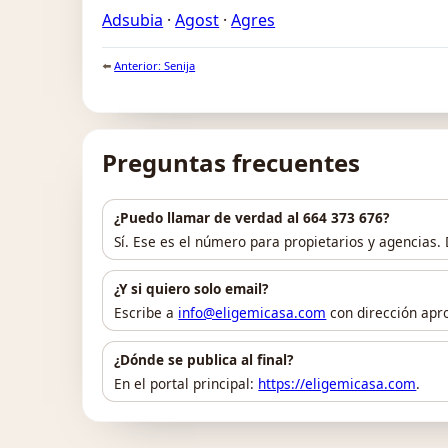
Adsubia
·
Agost
·
Agres
⬅️
Anterior: Senija
Preguntas frecuentes
¿Puedo llamar de verdad al 664 373 676?
Sí. Ese es el número para propietarios y agencias.
¿Y si quiero solo email?
Escribe a
info@eligemicasa.com
con dirección apro
¿Dónde se publica al final?
En el portal principal:
https://eligemicasa.com
.