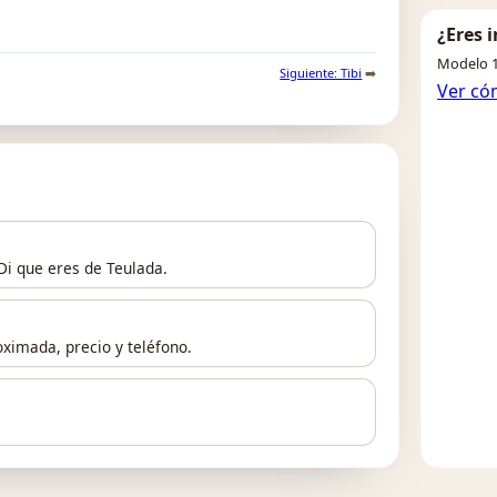
¿Eres 
Modelo 1
Siguiente: Tibi
➡️
Ver có
 Di que eres de Teulada.
ximada, precio y teléfono.