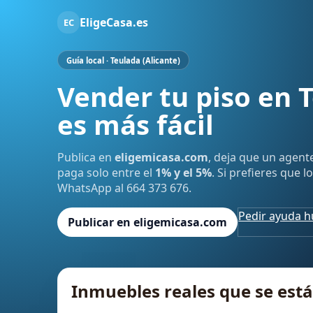
EligeCasa.es
EC
Guía local · Teulada (Alicante)
Vender tu piso en 
es más fácil
Publica en
eligemicasa.com
, deja que un agent
paga solo entre el
1% y el 5%
. Si prefieres que 
WhatsApp al 664 373 676.
Pedir ayuda 
Publicar en eligemicasa.com
Inmuebles reales que se es