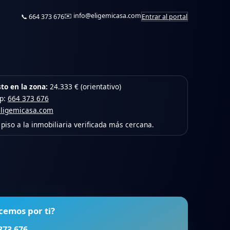
✉️
info@eligemicasa.com
📞
664 373 676
Entrar al portal
to en la zona:
24.333 € (orientativo)
pp:
664 373 676
eligemicasa.com
piso a la inmobiliaria verificada más cercana.
cemos por ti?
373 676