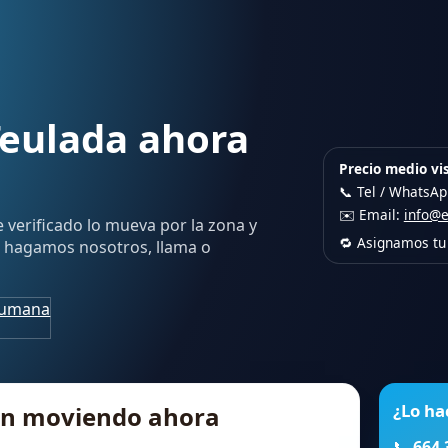
Teulada ahora
Precio medio vis
📞 Tel / WhatsA
✉️ Email:
info@
e verificado lo mueva por la zona y
🔁 Asignamos tu 
lo hagamos nosotros, llama o
humana
¿Lo ha
tán moviendo ahora
📞
664 