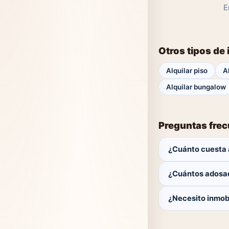
E
Otros tipos de
Alquilar piso
A
Alquilar bungalow
Preguntas fre
¿Cuánto cuesta 
El comprador no p
¿Cuántos adosa
Actualmente hay 0
¿Necesito inmobi
No. Puedes buscar