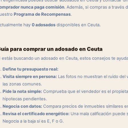
n eligemicasa puedes buscar adosados en Ceuta y contactar dir
omprador nunca paga comisión
. Además, si compras a través 
uestro
Programa de Recompensas
.
ctualmente hay
0 adosados
disponibles en Ceuta.
uía para comprar un adosado en Ceuta
i estás buscando un adosado en Ceuta, estos consejos te ayuda
Define tu presupuesto real:
Visita siempre en persona:
Las fotos no muestran el ruido del ve
las zonas comunes.
Pide la nota simple:
Comprueba que el vendedor es el propietar
hipotecas pendientes.
Negocia con datos:
Compara precios de inmuebles similares en l
Revisa el certificado energético:
Una mala calificación puede 
Negocia a la baja si es E, F o G.