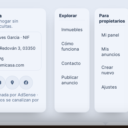
a
Explorar
Para
propietarios
hogar sin
ultas.
Inmuebles
Mi panel
ves Garcia · NIF
Cómo
 Redován 3, 03350
funciona
Mis
anuncios
76
Contacto
gemicasa.com
Crear
nuevo
Publicar
anuncio
Ajustes
onada por AdSense ·
os se canalizan por