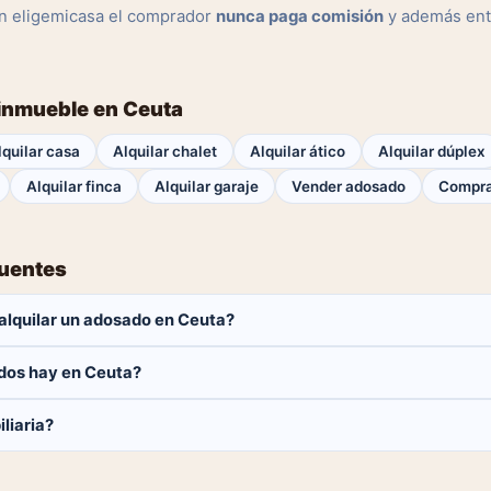
n eligemicasa el comprador
nunca paga comisión
y además ent
 inmueble en Ceuta
lquilar casa
Alquilar chalet
Alquilar ático
Alquilar dúplex
Alquilar finca
Alquilar garaje
Vender adosado
Compra
cuentes
alquilar un adosado en Ceuta?
aga ninguna comisión.
dos hay en Ceuta?
 adosados disponibles en Ceuta. El catálogo se actualiza a diario.
liaria?
 y contactar directamente.