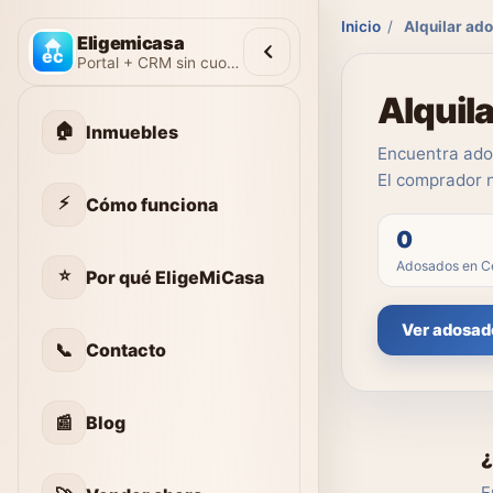
Inicio
/
Alquilar ad
Eligemicasa
Portal + CRM sin cuotas
Alquil
🏠
Inmuebles
Encuentra ados
El comprador 
⚡
Cómo funciona
0
Adosados en C
⭐
Por qué EligeMiCasa
Ver adosad
📞
Contacto
📰
Blog
¿