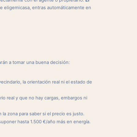
ectamente con el agente o propietario.
El
de eligemicasa, entras automáticamente en
rán a tomar una buena decisión:
cindario, la orientación real ni el estado de
io real y que no hay cargas, embargos ni
a zona para saber si el precio es justo.
suponer hasta 1.500 €/año más en energía.