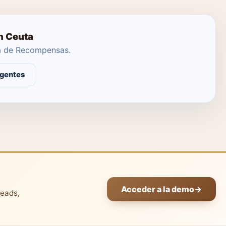
n Ceuta
ma de Recompensas.
agentes
Acceder a la demo
→
leads,