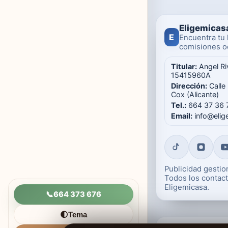
Eligemicas
E
Encuentra tu 
comisiones oc
Titular:
Angel Ri
15415960A
Dirección:
Calle
Cox (Alicante)
Tel.:
664 37 36 
Email:
info@eli
Publicidad gesti
Todos los contact
Eligemicasa.
📞
664 373 676
Tema
🌓