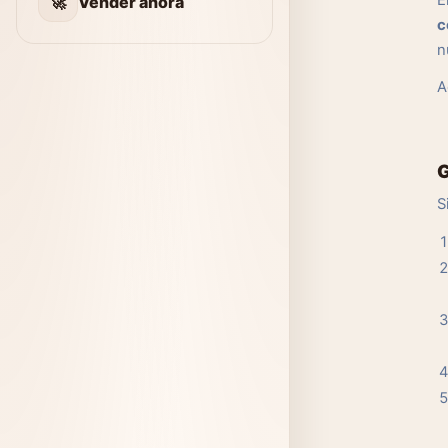
E
🚀
Vender ahora
c
n
A
G
S