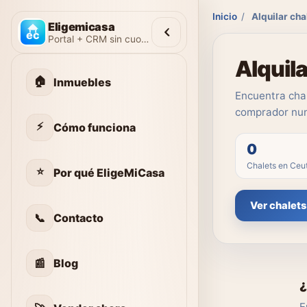
Inicio
/
Alquilar cha
Eligemicasa
Portal + CRM sin cuotas
Alquila
🏠
Inmuebles
Encuentra chal
comprador nun
⚡
Cómo funciona
0
Chalets en Ceu
⭐
Por qué EligeMiCasa
Ver chalets
📞
Contacto
📰
Blog
¿