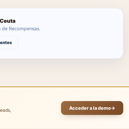
 Ceuta
ma de Recompensas.
gentes
Acceder a la demo
→
leads,