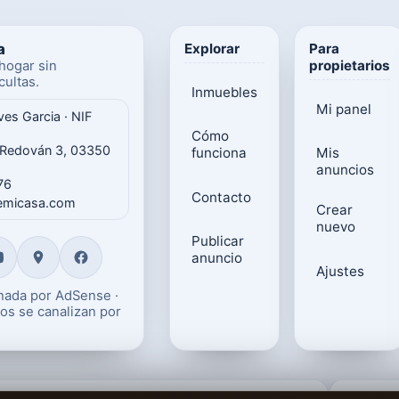
a
Explorar
Para
propietarios
hogar sin
ultas.
Inmuebles
Mi panel
ves Garcia · NIF
Cómo
 Redován 3, 03350
funciona
Mis
anuncios
76
Contacto
gemicasa.com
Crear
nuevo
Publicar
anuncio
Ajustes
onada por AdSense ·
os se canalizan por