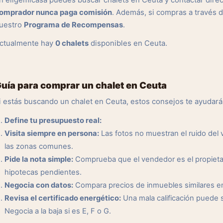
n eligemicasa puedes buscar chalets en Ceuta y contactar direc
omprador nunca paga comisión
. Además, si compras a través 
uestro
Programa de Recompensas
.
ctualmente hay
0 chalets
disponibles en Ceuta.
uía para comprar un chalet en Ceuta
i estás buscando un chalet en Ceuta, estos consejos te ayudará
Define tu presupuesto real:
Visita siempre en persona:
Las fotos no muestran el ruido del ve
las zonas comunes.
Pide la nota simple:
Comprueba que el vendedor es el propietar
hipotecas pendientes.
Negocia con datos:
Compara precios de inmuebles similares en l
Revisa el certificado energético:
Una mala calificación puede 
Negocia a la baja si es E, F o G.