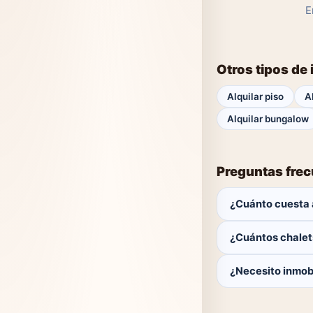
E
Otros tipos de
Alquilar piso
A
Alquilar bungalow
Preguntas fre
¿Cuánto cuesta a
El comprador no p
¿Cuántos chalet
Actualmente hay 0 
¿Necesito inmobi
No. Puedes buscar