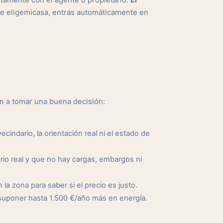
tamente con el agente o propietario.
El
de eligemicasa, entras automáticamente en
n a tomar una buena decisión:
cindario, la orientación real ni el estado de
io real y que no hay cargas, embargos ni
a zona para saber si el precio es justo.
suponer hasta 1.500 €/año más en energía.