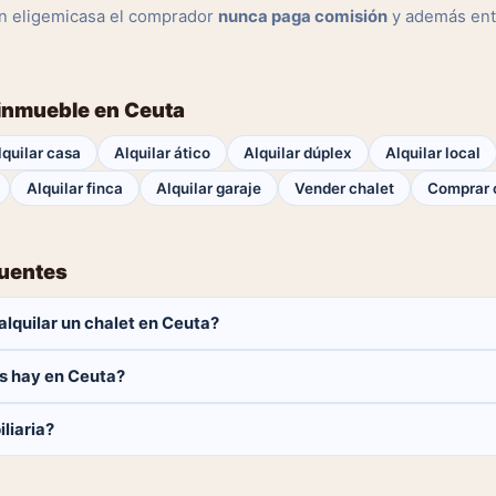
n eligemicasa el comprador
nunca paga comisión
y además ent
 inmueble en Ceuta
lquilar casa
Alquilar ático
Alquilar dúplex
Alquilar local
Alquilar finca
Alquilar garaje
Vender chalet
Comprar 
cuentes
lquilar un chalet en Ceuta?
aga ninguna comisión.
s hay en Ceuta?
chalets disponibles en Ceuta. El catálogo se actualiza a diario.
liaria?
 y contactar directamente.