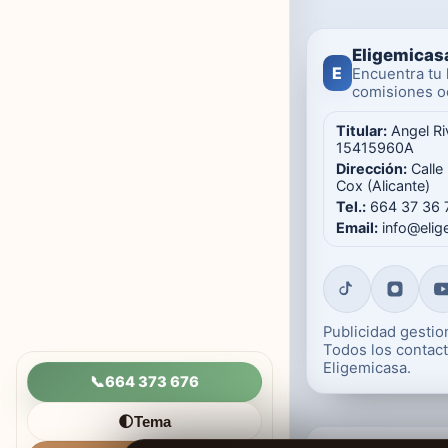
Eligemicas
E
Encuentra tu 
comisiones oc
Titular:
Angel Ri
15415960A
Dirección:
Calle
Cox (Alicante)
Tel.:
664 37 36 
Email:
info@eli
Publicidad gesti
Todos los contact
Eligemicasa.
📞
664 373 676
Tema
🌓