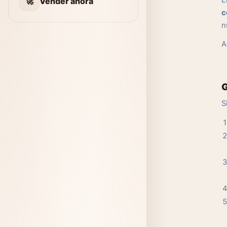
E
🚀
Vender ahora
c
n
A
G
S