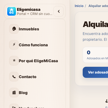
Inicio
/
Alquilar ad
Eligemicasa
Portal + CRM sin cuotas
Alquil
🏠
Inmuebles
Encuentra ado
propietario. E
⚡
Cómo funciona
0
Adosados en M
⭐
Por qué EligeMiCasa
Ver adosad
📞
Contacto
📰
Blog
¿