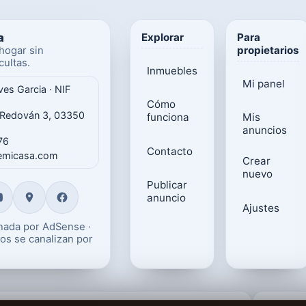
a
Explorar
Para
propietarios
hogar sin
ultas.
Inmuebles
Mi panel
ves Garcia · NIF
Cómo
 Redován 3, 03350
funciona
Mis
anuncios
76
Contacto
gemicasa.com
Crear
nuevo
Publicar
anuncio
Ajustes
onada por AdSense ·
os se canalizan por