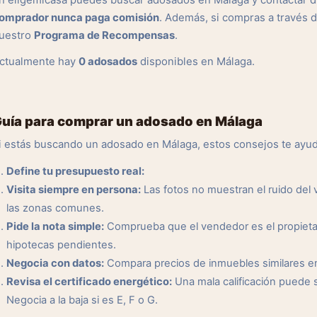
n eligemicasa puedes buscar adosados en Málaga y contactar di
omprador nunca paga comisión
. Además, si compras a través 
uestro
Programa de Recompensas
.
ctualmente hay
0 adosados
disponibles en Málaga.
uía para comprar un adosado en Málaga
i estás buscando un adosado en Málaga, estos consejos te ayud
Define tu presupuesto real:
Visita siempre en persona:
Las fotos no muestran el ruido del ve
las zonas comunes.
Pide la nota simple:
Comprueba que el vendedor es el propietar
hipotecas pendientes.
Negocia con datos:
Compara precios de inmuebles similares en l
Revisa el certificado energético:
Una mala calificación puede 
Negocia a la baja si es E, F o G.