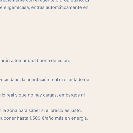
rectamente con el agente o propietario.
El
de eligemicasa, entras automáticamente en
arán a tomar una buena decisión:
cindario, la orientación real ni el estado de
io real y que no hay cargas, embargos ni
a zona para saber si el precio es justo.
suponer hasta 1.500 €/año más en energía.