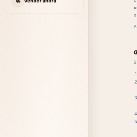
E
🚀
Vender ahora
c
n
A
G
S