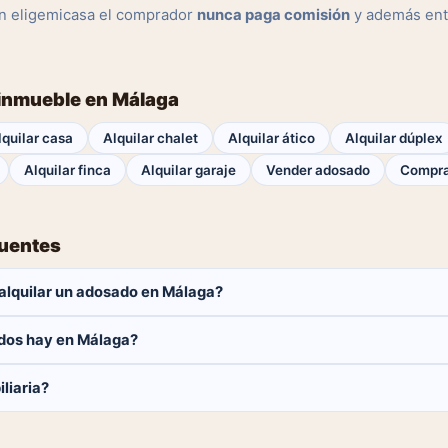
n eligemicasa el comprador
nunca paga comisión
y además ent
 inmueble en Málaga
lquilar casa
Alquilar chalet
Alquilar ático
Alquilar dúplex
Alquilar finca
Alquilar garaje
Vender adosado
Compra
cuentes
alquilar un adosado en Málaga?
aga ninguna comisión.
dos hay en Málaga?
 adosados disponibles en Málaga. El catálogo se actualiza a diario.
liaria?
 y contactar directamente.