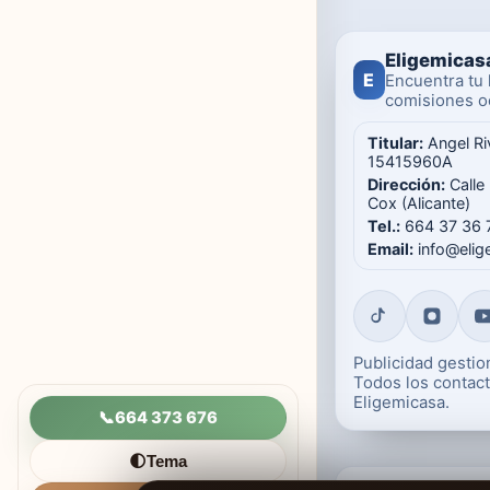
Eligemicas
E
Encuentra tu 
comisiones oc
Titular:
Angel Ri
15415960A
Dirección:
Calle
Cox (Alicante)
Tel.:
664 37 36 
Email:
info@eli
Publicidad gesti
Todos los contact
Eligemicasa.
📞
664 373 676
Tema
🌓