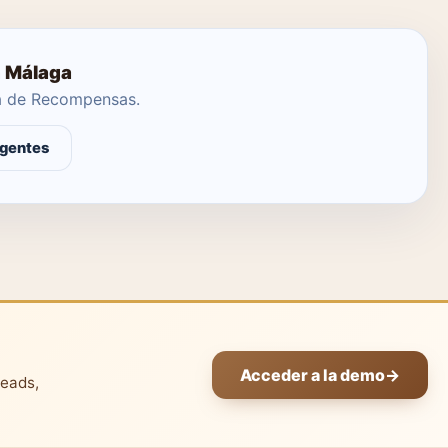
n Málaga
ma de Recompensas.
agentes
Acceder a la demo
→
leads,