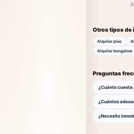
E
Otros tipos de
Alquilar piso
A
Alquilar bungalow
Preguntas fre
¿Cuánto cuesta 
El comprador no p
¿Cuántos adosa
Actualmente hay 0
¿Necesito inmobi
No. Puedes buscar