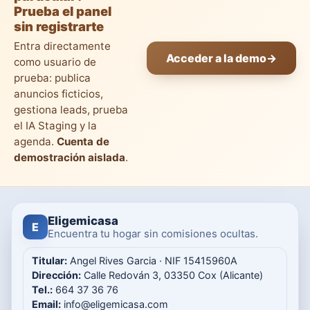
Prueba el panel
sin registrarte
Entra directamente
Acceder a la demo
→
como usuario de
prueba: publica
anuncios ficticios,
gestiona leads, prueba
el IA Staging y la
agenda.
Cuenta de
demostración aislada
.
Eligemicasa
E
Encuentra tu hogar sin comisiones ocultas.
Titular:
Angel Rives Garcia · NIF 15415960A
Dirección:
Calle Redován 3, 03350 Cox (Alicante)
Tel.:
664 37 36 76
Email:
info@eligemicasa.com