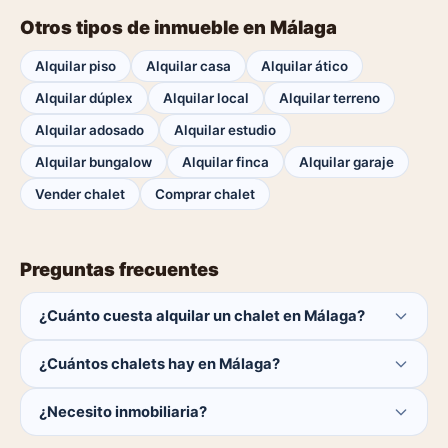
Otros tipos de inmueble en Málaga
Alquilar piso
Alquilar casa
Alquilar ático
Alquilar dúplex
Alquilar local
Alquilar terreno
Alquilar adosado
Alquilar estudio
Alquilar bungalow
Alquilar finca
Alquilar garaje
Vender chalet
Comprar chalet
Preguntas frecuentes
¿Cuánto cuesta alquilar un chalet en Málaga?
El comprador no paga ninguna comisión.
¿Cuántos chalets hay en Málaga?
Actualmente hay 0 chalets disponibles en Málaga. El
¿Necesito inmobiliaria?
catálogo se actualiza a diario.
No. Puedes buscar y contactar directamente.