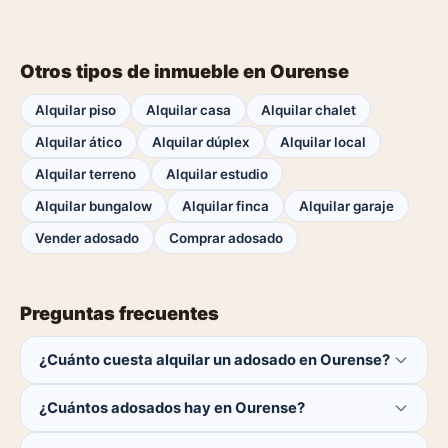
Otros tipos de inmueble en Ourense
Alquilar piso
Alquilar casa
Alquilar chalet
Alquilar ático
Alquilar dúplex
Alquilar local
Alquilar terreno
Alquilar estudio
Alquilar bungalow
Alquilar finca
Alquilar garaje
Vender adosado
Comprar adosado
Preguntas frecuentes
¿Cuánto cuesta alquilar un adosado en Ourense?
El comprador no paga ninguna comisión.
¿Cuántos adosados hay en Ourense?
Actualmente hay 0 adosados disponibles en Ourense. El