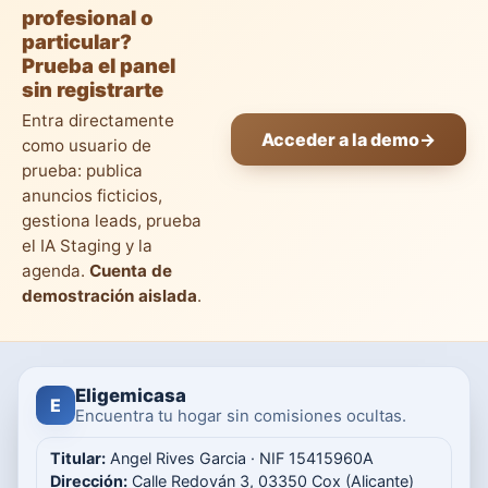
profesional o
particular?
Prueba el panel
sin registrarte
Entra directamente
Acceder a la demo
→
como usuario de
prueba: publica
anuncios ficticios,
gestiona leads, prueba
el IA Staging y la
agenda.
Cuenta de
demostración aislada
.
Eligemicasa
E
Encuentra tu hogar sin comisiones ocultas.
Titular:
Angel Rives Garcia · NIF 15415960A
Dirección:
Calle Redován 3, 03350 Cox (Alicante)